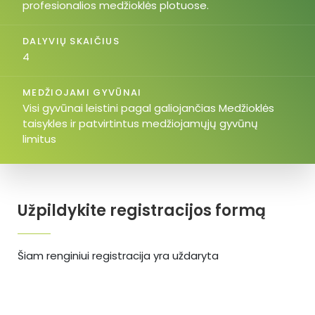
profesionalios medžioklės plotuose.
DALYVIŲ SKAIČIUS
4
MEDŽIOJAMI GYVŪNAI
Visi gyvūnai leistini pagal galiojančias Medžioklės
taisykles ir patvirtintus medžiojamųjų gyvūnų
limitus
Užpildykite registracijos formą
Šiam renginiui registracija yra uždaryta