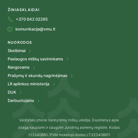
ŽINIASKLAIDAI
+370 642 02265
komunikacija@vmu.lt
NUORODOS
Skelbimai
Paslaugos miškų savininkams
Rangovams
Prašymų ir skundų nagrinėjimas
LR aplinkos ministerija
DUK
Darbuotojams
Valstybės įmonė Valstybinių miškų urėdija. Duomenys apie
įstagą kaupiami ir saugomi Juridinių asmenų registre. Kodas
132340880. PVM mokėtojo kodas LT323408811