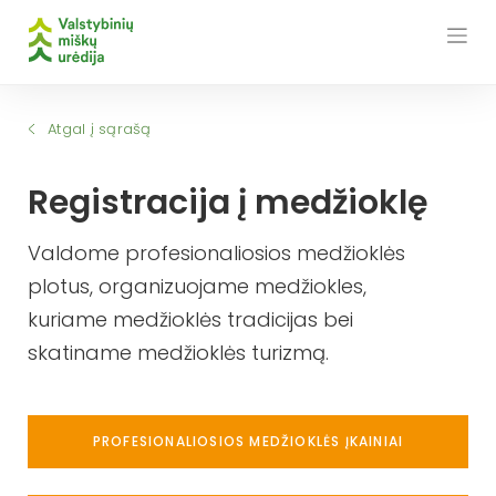
Skip
to
content
Atgal į sąrašą
Registracija į medžioklę
Valdome profesionaliosios medžioklės
plotus, organizuojame medžiokles,
kuriame medžioklės tradicijas bei
skatiname medžioklės turizmą.
PROFESIONALIOSIOS MEDŽIOKLĖS ĮKAINIAI