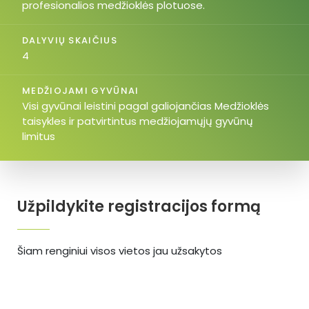
profesionalios medžioklės plotuose.
DALYVIŲ SKAIČIUS
4
MEDŽIOJAMI GYVŪNAI
Visi gyvūnai leistini pagal galiojančias Medžioklės
taisykles ir patvirtintus medžiojamųjų gyvūnų
limitus
Užpildykite registracijos formą
Šiam renginiui visos vietos jau užsakytos