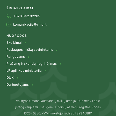
ŽINIASKLAIDAI
+370 642 02265
komunikacija@vmu.lt
NUORODOS
Skelbimai
Paslaugos miškų savininkams
Rangovams
Prašymų ir skundų nagrinėjimas
LR aplinkos ministerija
DUK
Darbuotojams
Valstybės įmonė Valstybinių miškų urėdija. Duomenys apie
įstagą kaupiami ir saugomi Juridinių asmenų registre. Kodas
132340880. PVM mokėtojo kodas LT323408811