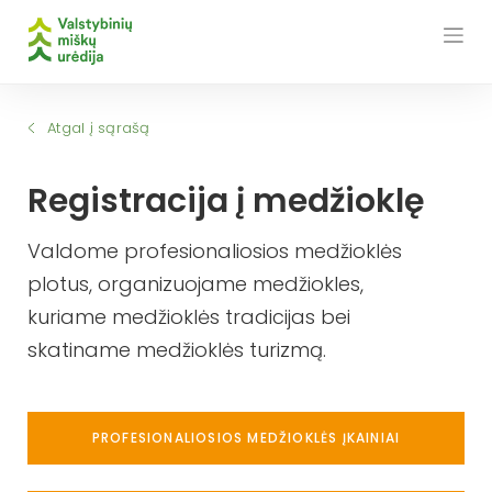
Skip
to
content
Atgal į sąrašą
Registracija į medžioklę
Valdome profesionaliosios medžioklės
plotus, organizuojame medžiokles,
kuriame medžioklės tradicijas bei
skatiname medžioklės turizmą.
PROFESIONALIOSIOS MEDŽIOKLĖS ĮKAINIAI