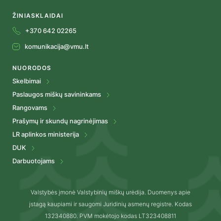
ŽINIASKLAIDAI
+370 642 02265
komunikacija@vmu.lt
NUORODOS
Skelbimai
Paslaugos miškų savininkams
Rangovams
Prašymų ir skundų nagrinėjimas
LR aplinkos ministerija
DUK
Darbuotojams
Valstybės įmonė Valstybinių miškų urėdija. Duomenys apie
įstagą kaupiami ir saugomi Juridinių asmenų registre. Kodas
132340880. PVM mokėtojo kodas LT323408811