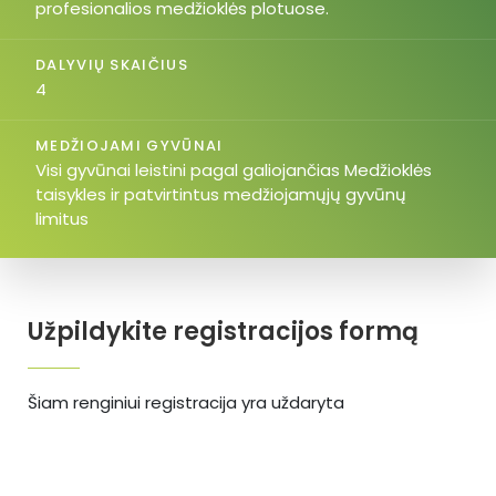
profesionalios medžioklės plotuose.
DALYVIŲ SKAIČIUS
4
MEDŽIOJAMI GYVŪNAI
Visi gyvūnai leistini pagal galiojančias Medžioklės
taisykles ir patvirtintus medžiojamųjų gyvūnų
limitus
Užpildykite registracijos formą
Šiam renginiui registracija yra uždaryta