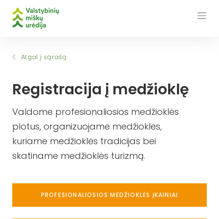
Skip
to
content
Atgal į sąrašą
Registracija į medžioklę
Valdome profesionaliosios medžioklės
plotus, organizuojame medžiokles,
kuriame medžioklės tradicijas bei
skatiname medžioklės turizmą.
PROFESIONALIOSIOS MEDŽIOKLĖS ĮKAINIAI