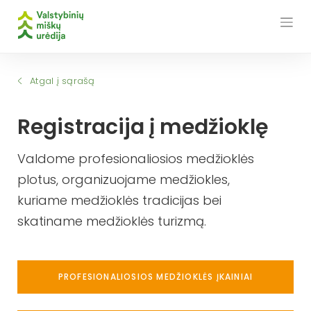
Skip
to
content
Atgal į sąrašą
Registracija į medžioklę
Valdome profesionaliosios medžioklės
plotus, organizuojame medžiokles,
kuriame medžioklės tradicijas bei
skatiname medžioklės turizmą.
PROFESIONALIOSIOS MEDŽIOKLĖS ĮKAINIAI