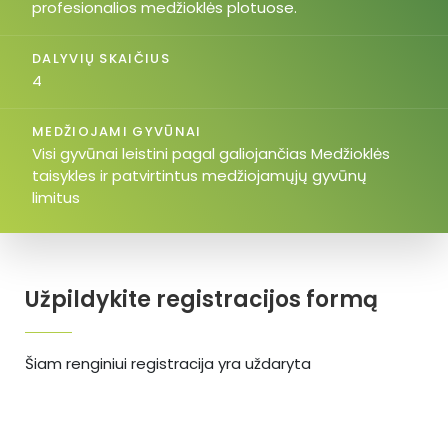
profesionalios medžioklės plotuose.
DALYVIŲ SKAIČIUS
4
MEDŽIOJAMI GYVŪNAI
Visi gyvūnai leistini pagal galiojančias Medžioklės
taisykles ir patvirtintus medžiojamųjų gyvūnų
limitus
Užpildykite registracijos formą
Šiam renginiui registracija yra uždaryta