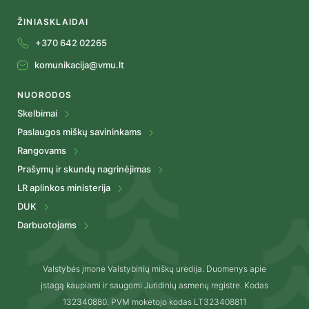
ŽINIASKLAIDAI
+370 642 02265
komunikacija@vmu.lt
NUORODOS
Skelbimai
Paslaugos miškų savininkams
Rangovams
Prašymų ir skundų nagrinėjimas
LR aplinkos ministerija
DUK
Darbuotojams
Valstybės įmonė Valstybinių miškų urėdija. Duomenys apie
įstagą kaupiami ir saugomi Juridinių asmenų registre. Kodas
132340880. PVM mokėtojo kodas LT323408811