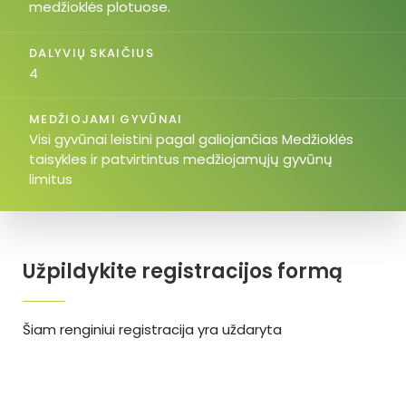
medžioklės plotuose.
DALYVIŲ SKAIČIUS
4
MEDŽIOJAMI GYVŪNAI
Visi gyvūnai leistini pagal galiojančias Medžioklės
taisykles ir patvirtintus medžiojamųjų gyvūnų
limitus
Užpildykite registracijos formą
Šiam renginiui registracija yra uždaryta