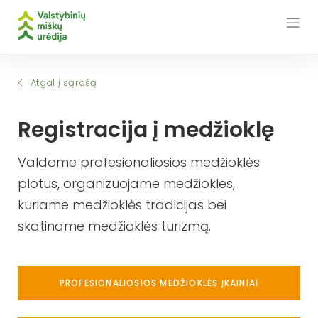
Skip
to
content
Atgal į sąrašą
Registracija į medžioklę
Valdome profesionaliosios medžioklės
plotus, organizuojame medžiokles,
kuriame medžioklės tradicijas bei
skatiname medžioklės turizmą.
PROFESIONALIOSIOS MEDŽIOKLĖS ĮKAINIAI