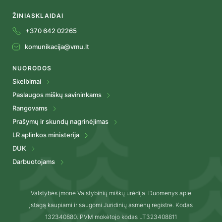
ŽINIASKLAIDAI
+370 642 02265
komunikacija@vmu.lt
NUORODOS
Skelbimai
Paslaugos miškų savininkams
Rangovams
Prašymų ir skundų nagrinėjimas
LR aplinkos ministerija
DUK
Darbuotojams
Valstybės įmonė Valstybinių miškų urėdija. Duomenys apie
įstagą kaupiami ir saugomi Juridinių asmenų registre. Kodas
132340880. PVM mokėtojo kodas LT323408811