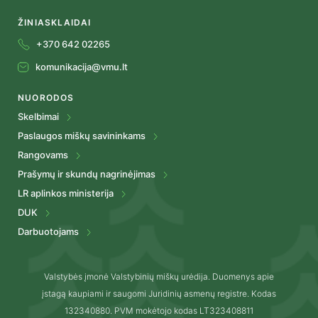
ŽINIASKLAIDAI
+370 642 02265
komunikacija@vmu.lt
NUORODOS
Skelbimai
Paslaugos miškų savininkams
Rangovams
Prašymų ir skundų nagrinėjimas
LR aplinkos ministerija
DUK
Darbuotojams
Valstybės įmonė Valstybinių miškų urėdija. Duomenys apie
įstagą kaupiami ir saugomi Juridinių asmenų registre. Kodas
132340880. PVM mokėtojo kodas LT323408811