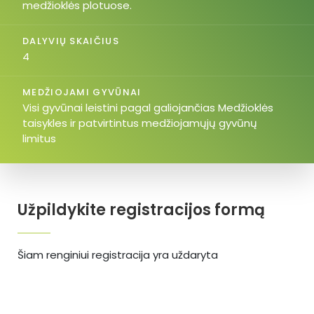
medžioklės plotuose.
DALYVIŲ SKAIČIUS
4
MEDŽIOJAMI GYVŪNAI
Visi gyvūnai leistini pagal galiojančias Medžioklės
taisykles ir patvirtintus medžiojamųjų gyvūnų
limitus
Užpildykite registracijos formą
Šiam renginiui registracija yra uždaryta