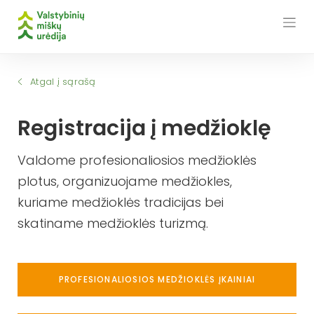
Skip
to
content
Atgal į sąrašą
Registracija į medžioklę
Valdome profesionaliosios medžioklės
plotus, organizuojame medžiokles,
kuriame medžioklės tradicijas bei
skatiname medžioklės turizmą.
PROFESIONALIOSIOS MEDŽIOKLĖS ĮKAINIAI