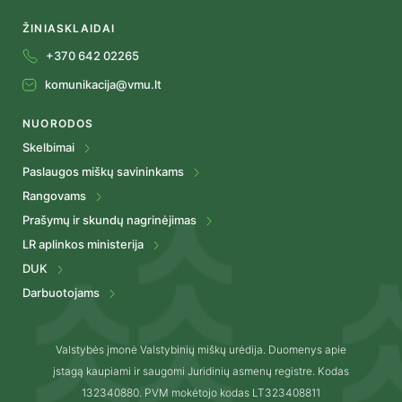
ŽINIASKLAIDAI
+370 642 02265
komunikacija@vmu.lt
NUORODOS
Skelbimai
Paslaugos miškų savininkams
Rangovams
Prašymų ir skundų nagrinėjimas
LR aplinkos ministerija
DUK
Darbuotojams
Valstybės įmonė Valstybinių miškų urėdija. Duomenys apie
įstagą kaupiami ir saugomi Juridinių asmenų registre. Kodas
132340880. PVM mokėtojo kodas LT323408811