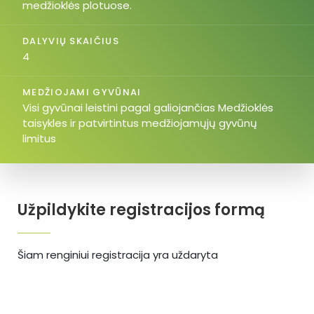
medžioklės plotuose.
DALYVIŲ SKAIČIUS
4
MEDŽIOJAMI GYVŪNAI
Visi gyvūnai leistini pagal galiojančias Medžioklės
taisykles ir patvirtintus medžiojamųjų gyvūnų
limitus
Užpildykite registracijos formą
Šiam renginiui registracija yra uždaryta