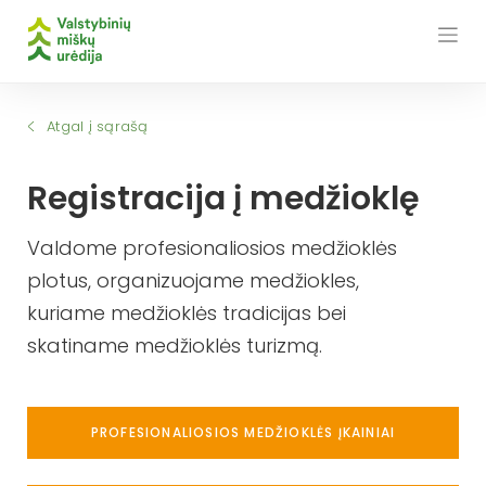
Skip
to
content
Atgal į sąrašą
Registracija į medžioklę
Valdome profesionaliosios medžioklės
plotus, organizuojame medžiokles,
kuriame medžioklės tradicijas bei
skatiname medžioklės turizmą.
PROFESIONALIOSIOS MEDŽIOKLĖS ĮKAINIAI