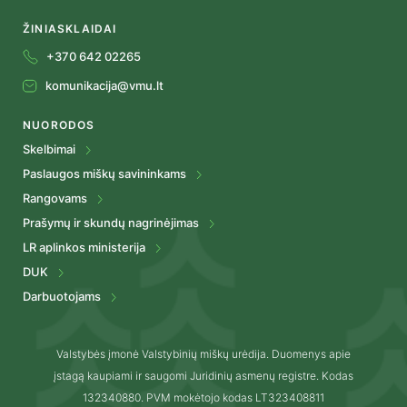
ŽINIASKLAIDAI
+370 642 02265
komunikacija@vmu.lt
NUORODOS
Skelbimai
Paslaugos miškų savininkams
Rangovams
Prašymų ir skundų nagrinėjimas
LR aplinkos ministerija
DUK
Darbuotojams
Valstybės įmonė Valstybinių miškų urėdija. Duomenys apie
įstagą kaupiami ir saugomi Juridinių asmenų registre. Kodas
132340880. PVM mokėtojo kodas LT323408811