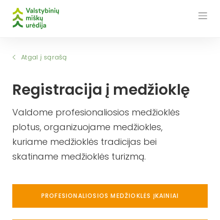
Skip
to
content
Atgal į sąrašą
Registracija į medžioklę
Valdome profesionaliosios medžioklės
plotus, organizuojame medžiokles,
kuriame medžioklės tradicijas bei
skatiname medžioklės turizmą.
PROFESIONALIOSIOS MEDŽIOKLĖS ĮKAINIAI