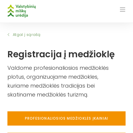
Skip
to
content
Atgal į sąrašą
Registracija į medžioklę
Valdome profesionaliosios medžioklės
plotus, organizuojame medžiokles,
kuriame medžioklės tradicijas bei
skatiname medžioklės turizmą.
PROFESIONALIOSIOS MEDŽIOKLĖS ĮKAINIAI