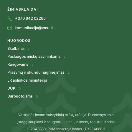
ŽINIASKLAIDAI
+370 642 02265
komunikacija@vmu.lt
NUORODOS
Skelbimai
Paslaugos miškų savininkams
Rangovams
Prašymų ir skundų nagrinėjimas
LR aplinkos ministerija
DUK
Darbuotojams
Valstybės įmonė Valstybinių miškų urėdija. Duomenys apie
įstagą kaupiami ir saugomi Juridinių asmenų registre. Kodas
132340880. PVM mokėtojo kodas LT323408811