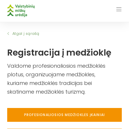
Skip
to
content
Atgal į sąrašą
Registracija į medžioklę
Valdome profesionaliosios medžioklės
plotus, organizuojame medžiokles,
kuriame medžioklės tradicijas bei
skatiname medžioklės turizmą.
PROFESIONALIOSIOS MEDŽIOKLĖS ĮKAINIAI