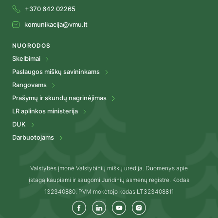
+370 642 02265
komunikacija@vmu.lt
NUORODOS
Skelbimai
Paslaugos miškų savininkams
Rangovams
Prašymų ir skundų nagrinėjimas
LR aplinkos ministerija
DUK
Darbuotojams
Valstybės įmonė Valstybinių miškų urėdija. Duomenys apie
įstagą kaupiami ir saugomi Juridinių asmenų registre. Kodas
132340880. PVM mokėtojo kodas LT323408811