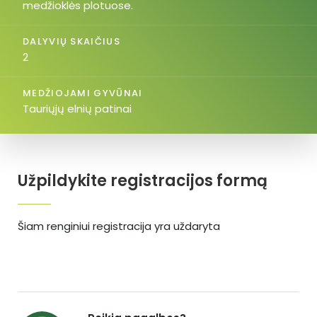
medžioklės plotuose.
DALYVIŲ SKAIČIUS
2
MEDŽIOJAMI GYVŪNAI
Tauriųjų elnių patinai
Užpildykite registracijos formą
Šiam renginiui registracija yra uždaryta