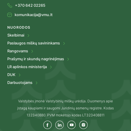
+370 642 02265
komunikacija@vmu.lt
NUORODOS
Skelbimai
Paslaugos miškų savininkams
Rangovams
Prašymų ir skundų nagrinėjimas
LR aplinkos ministerija
DUK
Darbuotojams
Valstybės įmonė Valstybinių miškų urėdija. Duomenys apie
įstagą kaupiami ir saugomi Juridinių asmenų registre. Kodas
132340880. PVM mokėtojo kodas LT323408811