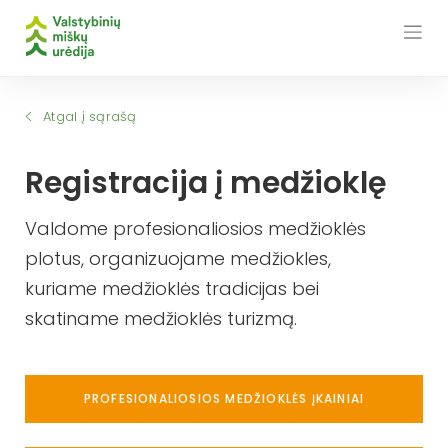
Skip
to
content
Atgal į sąrašą
Registracija į medžioklę
Valdome profesionaliosios medžioklės
plotus, organizuojame medžiokles,
kuriame medžioklės tradicijas bei
skatiname medžioklės turizmą.
PROFESIONALIOSIOS MEDŽIOKLĖS ĮKAINIAI