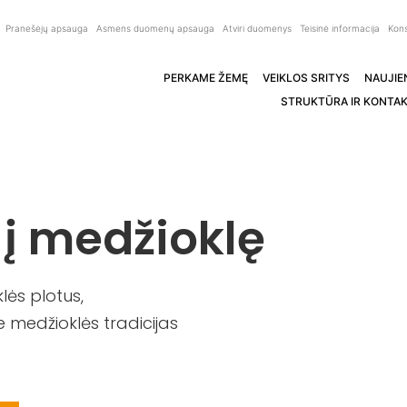
Pranešėjų apsauga
Asmens duomenų apsauga
Atviri duomenys
Teisinė informacija
Kons
PERKAME ŽEMĘ
VEIKLOS SRITYS
NAUJIE
STRUKTŪRA IR KONTAK
 į medžioklę
ės plotus,
 medžioklės tradicijas