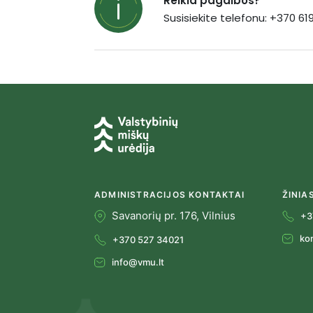
Reikia pagalbos?
Susisiekite telefonu: +370 6
ADMINISTRACIJOS KONTAKTAI
ŽINIA
Savanorių pr. 176, Vilnius
+3
ko
+370 527 34021
info@vmu.lt