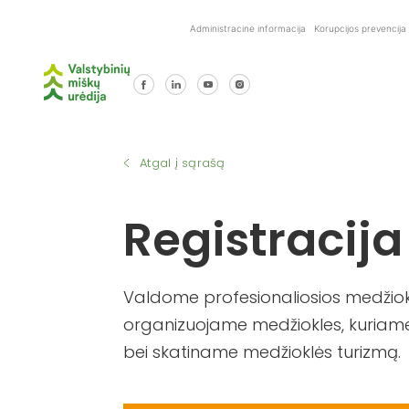
Skip
Administracinė informacija
Korupcijos prevencija
to
content
Atgal į sąrašą
Registracija
Valdome profesionaliosios medžiokl
organizuojame medžiokles, kuriame
bei skatiname medžioklės turizmą.