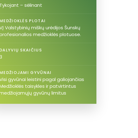
Tykojant – sėlinant
MEDŽIOKLĖS PLOTAI
VĮ Valstybinių miškų urėdijos Šunskų
profesionalios medžioklės plotuose.
DALYVIŲ SKAIČIUS
3
MEDŽIOJAMI GYVŪNAI
Visi gyvūnai leistini pagal galiojančias
Medžioklės taisykles ir patvirtintus
medžiojamųjų gyvūnų limitus