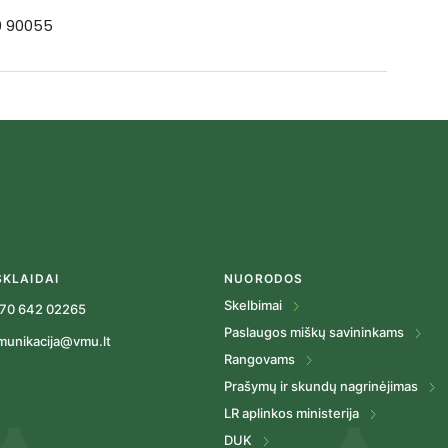
19 90055
SKLAIDAI
NUORODOS
Skelbimai
70 642 02265
Paslaugos miškų savininkams
munikacija@vmu.lt
Rangovams
Prašymų ir skundų nagrinėjimas
LR aplinkos ministerija
DUK