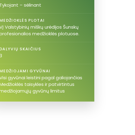
Tykojant – sėlinant
MEDŽIOKLĖS PLOTAI
VĮ Valstybinių miškų urėdijos Šunskų
profesionalios medžioklės plotuose.
DALYVIŲ SKAIČIUS
3
MEDŽIOJAMI GYVŪNAI
Visi gyvūnai leistini pagal galiojančias
Medžioklės taisykles ir patvirtintus
medžiojamųjų gyvūnų limitus