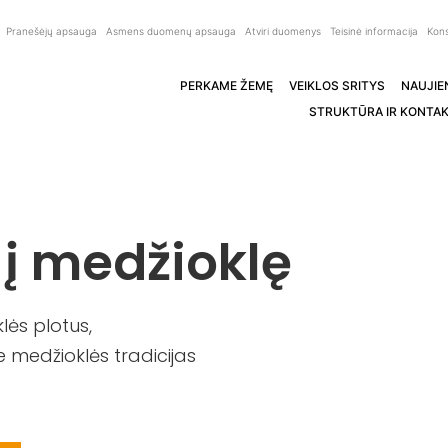
Pranešėjų apsauga
Asmens duomenų apsauga
Atviri duomenys
Teisinė informacija
Kons
PERKAME ŽEMĘ
VEIKLOS SRITYS
NAUJIE
STRUKTŪRA IR KONTAK
 į medžioklę
ės plotus,
 medžioklės tradicijas