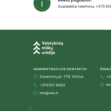
Reikia pagalbos?
Susisiekite telefonu: +370 6
ADMINISTRACIJOS KONTAKTAI
ŽINIA
Savanorių pr. 176, Vilnius
+3
ko
+370 527 34021
info@vmu.lt