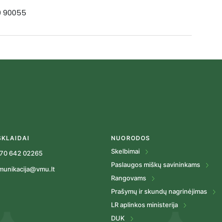
19 90055
SKLAIDAI
NUORODOS
Skelbimai
70 642 02265
Paslaugos miškų savininkams
munikacija@vmu.lt
Rangovams
Prašymų ir skundų nagrinėjimas
LR aplinkos ministerija
DUK