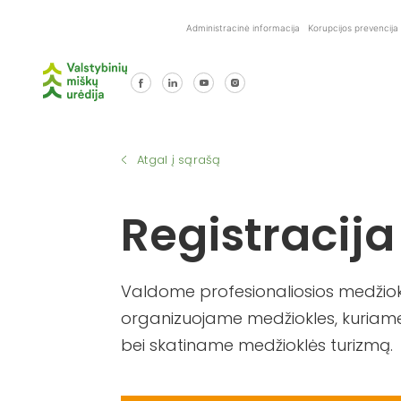
Skip
Administracinė informacija
Korupcijos prevencija
to
content
Atgal į sąrašą
Registracija
Valdome profesionaliosios medžiokl
organizuojame medžiokles, kuriame
bei skatiname medžioklės turizmą.