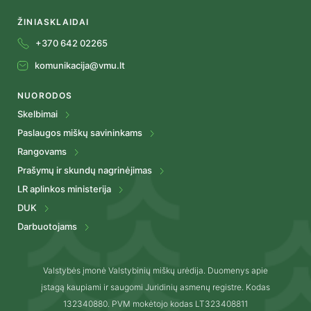
ŽINIASKLAIDAI
+370 642 02265
komunikacija@vmu.lt
NUORODOS
Skelbimai
Paslaugos miškų savininkams
Rangovams
Prašymų ir skundų nagrinėjimas
LR aplinkos ministerija
DUK
Darbuotojams
Valstybės įmonė Valstybinių miškų urėdija. Duomenys apie
įstagą kaupiami ir saugomi Juridinių asmenų registre. Kodas
132340880. PVM mokėtojo kodas LT323408811