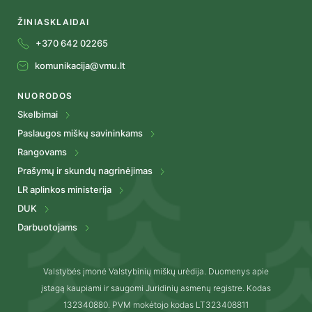
ŽINIASKLAIDAI
+370 642 02265
komunikacija@vmu.lt
NUORODOS
Skelbimai
Paslaugos miškų savininkams
Rangovams
Prašymų ir skundų nagrinėjimas
LR aplinkos ministerija
DUK
Darbuotojams
Valstybės įmonė Valstybinių miškų urėdija. Duomenys apie
įstagą kaupiami ir saugomi Juridinių asmenų registre. Kodas
132340880. PVM mokėtojo kodas LT323408811