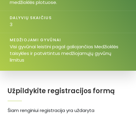
medžioklės plotuose.
DALYVIŲ SKAIČIUS
3
MEDŽIOJAMI GYVŪNAI
Visi gyvūnai leistini pagal galiojančias Medžioklės
taisykles ir patvirtintus medžiojamųjų gyvūnų
limitus
Užpildykite registracijos formą
Šiam renginiui registracija yra uždaryta