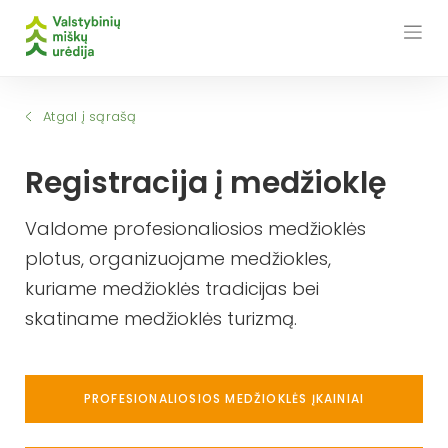
Skip
to
content
Atgal į sąrašą
Registracija į medžioklę
Valdome profesionaliosios medžioklės
plotus, organizuojame medžiokles,
kuriame medžioklės tradicijas bei
skatiname medžioklės turizmą.
PROFESIONALIOSIOS MEDŽIOKLĖS ĮKAINIAI