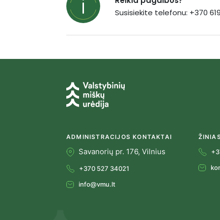
Reikia pagalbos?
Susisiekite telefonu: +370 6
ADMINISTRACIJOS KONTAKTAI
ŽINIA
Savanorių pr. 176, Vilnius
+3
ko
+370 527 34021
info@vmu.lt