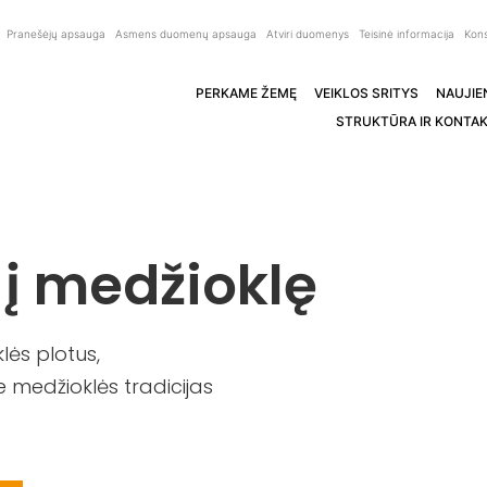
Pranešėjų apsauga
Asmens duomenų apsauga
Atviri duomenys
Teisinė informacija
Kons
PERKAME ŽEMĘ
VEIKLOS SRITYS
NAUJIE
STRUKTŪRA IR KONTAK
 į medžioklę
ės plotus,
 medžioklės tradicijas