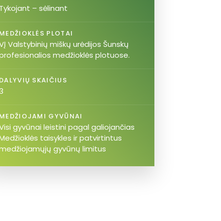
Tykojant – sėlinant
MEDŽIOKLĖS PLOTAI
VĮ Valstybinių miškų urėdijos Šunskų
profesionalios medžioklės plotuose.
DALYVIŲ SKAIČIUS
3
MEDŽIOJAMI GYVŪNAI
Visi gyvūnai leistini pagal galiojančias
Medžioklės taisykles ir patvirtintus
medžiojamųjų gyvūnų limitus