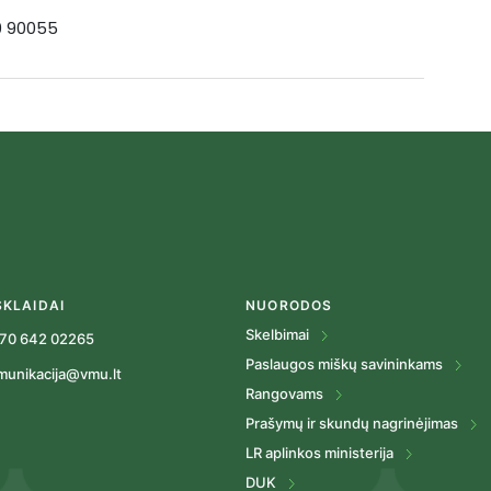
19 90055
SKLAIDAI
NUORODOS
Skelbimai
70 642 02265
Paslaugos miškų savininkams
munikacija@vmu.lt
Rangovams
Prašymų ir skundų nagrinėjimas
LR aplinkos ministerija
DUK