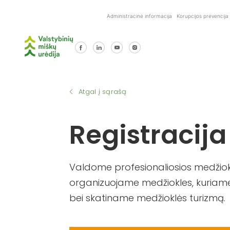
Skip
Administracinė informacija
Korupcijos prevencija
to
content
Atgal į sąrašą
Registracija
Valdome profesionaliosios medžiokl
organizuojame medžiokles, kuriame
bei skatiname medžioklės turizmą.