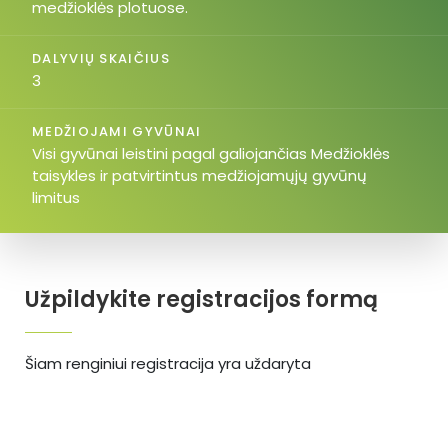
medžioklės plotuose.
DALYVIŲ SKAIČIUS
3
MEDŽIOJAMI GYVŪNAI
Visi gyvūnai leistini pagal galiojančias Medžioklės
taisykles ir patvirtintus medžiojamųjų gyvūnų
limitus
Užpildykite registracijos formą
Šiam renginiui registracija yra uždaryta