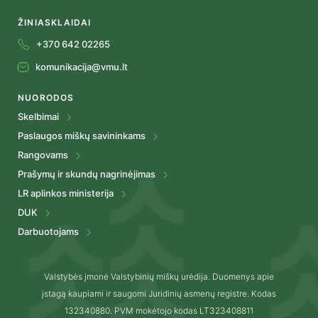
ŽINIASKLAIDAI
+370 642 02265
komunikacija@vmu.lt
NUORODOS
Skelbimai
Paslaugos miškų savininkams
Rangovams
Prašymų ir skundų nagrinėjimas
LR aplinkos ministerija
DUK
Darbuotojams
Valstybės įmonė Valstybinių miškų urėdija. Duomenys apie
įstagą kaupiami ir saugomi Juridinių asmenų registre. Kodas
132340880. PVM mokėtojo kodas LT323408811