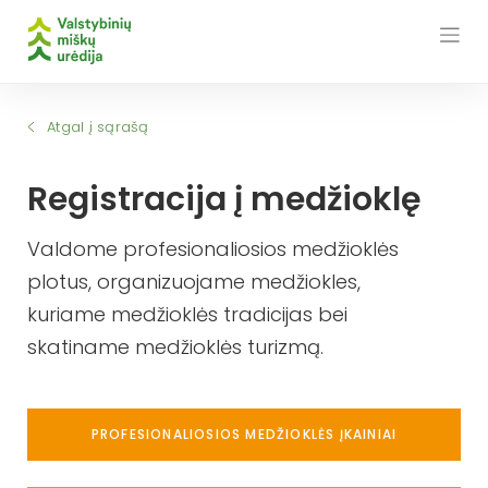
Skip
to
content
Atgal į sąrašą
Registracija į medžioklę
Valdome profesionaliosios medžioklės
plotus, organizuojame medžiokles,
kuriame medžioklės tradicijas bei
skatiname medžioklės turizmą.
PROFESIONALIOSIOS MEDŽIOKLĖS ĮKAINIAI