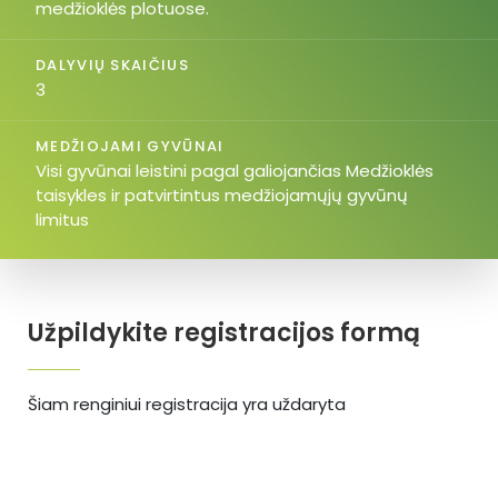
medžioklės plotuose.
DALYVIŲ SKAIČIUS
3
MEDŽIOJAMI GYVŪNAI
Visi gyvūnai leistini pagal galiojančias Medžioklės
taisykles ir patvirtintus medžiojamųjų gyvūnų
limitus
Užpildykite registracijos formą
Šiam renginiui registracija yra uždaryta