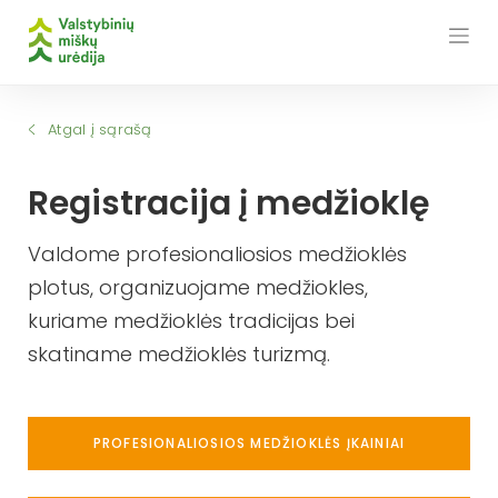
Skip
to
content
Atgal į sąrašą
Registracija į medžioklę
Valdome profesionaliosios medžioklės
plotus, organizuojame medžiokles,
kuriame medžioklės tradicijas bei
skatiname medžioklės turizmą.
PROFESIONALIOSIOS MEDŽIOKLĖS ĮKAINIAI