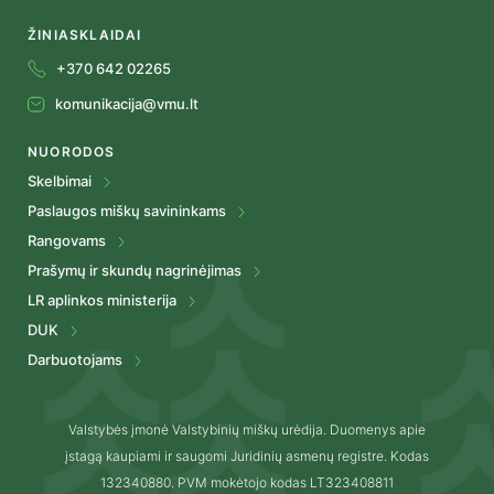
ŽINIASKLAIDAI
+370 642 02265
komunikacija@vmu.lt
NUORODOS
Skelbimai
Paslaugos miškų savininkams
Rangovams
Prašymų ir skundų nagrinėjimas
LR aplinkos ministerija
DUK
Darbuotojams
Valstybės įmonė Valstybinių miškų urėdija. Duomenys apie
įstagą kaupiami ir saugomi Juridinių asmenų registre. Kodas
132340880. PVM mokėtojo kodas LT323408811