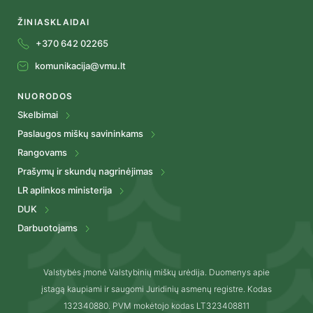
ŽINIASKLAIDAI
+370 642 02265
komunikacija@vmu.lt
NUORODOS
Skelbimai
Paslaugos miškų savininkams
Rangovams
Prašymų ir skundų nagrinėjimas
LR aplinkos ministerija
DUK
Darbuotojams
Valstybės įmonė Valstybinių miškų urėdija. Duomenys apie
įstagą kaupiami ir saugomi Juridinių asmenų registre. Kodas
132340880. PVM mokėtojo kodas LT323408811