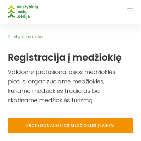
Skip
to
content
Atgal į sąrašą
Registracija į medžioklę
Valdome profesionaliosios medžioklės
plotus, organizuojame medžiokles,
kuriame medžioklės tradicijas bei
skatiname medžioklės turizmą.
PROFESIONALIOSIOS MEDŽIOKLĖS ĮKAINIAI