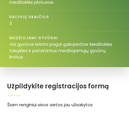
medžioklės plotuose.
DALYVIŲ SKAIČIUS
3
MEDŽIOJAMI GYVŪNAI
Visi gyvūnai leistini pagal galiojančias Medžioklės
taisykles ir patvirtintus medžiojamųjų gyvūnų
limitus
Užpildykite registracijos formą
Šiam renginiui visos vietos jau užsakytos