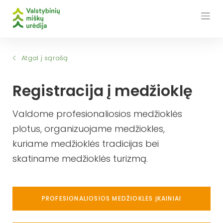
Skip
to
content
Atgal į sąrašą
Registracija į medžioklę
Valdome profesionaliosios medžioklės
plotus, organizuojame medžiokles,
kuriame medžioklės tradicijas bei
skatiname medžioklės turizmą.
PROFESIONALIOSIOS MEDŽIOKLĖS ĮKAINIAI