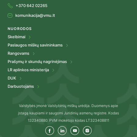
+370 642 02265
komunikacija@vmu.lt
NUORODOS
Skelbimai
Paslaugos miškų savininkams
Rangovams
Prašymų ir skundų nagrinėjimas
LR aplinkos ministerija
DUK
Darbuotojams
Valstybės įmonė Valstybinių miškų urėdija. Duomenys apie
įstagą kaupiami ir saugomi Juridinių asmenų registre. Kodas
132340880. PVM mokėtojo kodas LT323408811