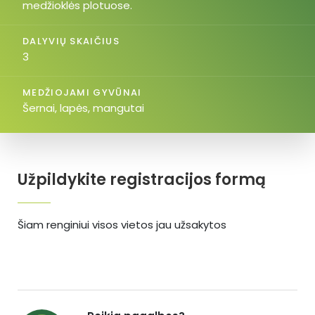
medžioklės plotuose.
DALYVIŲ SKAIČIUS
3
MEDŽIOJAMI GYVŪNAI
Šernai, lapės, mangutai
Užpildykite registracijos formą
Šiam renginiui visos vietos jau užsakytos