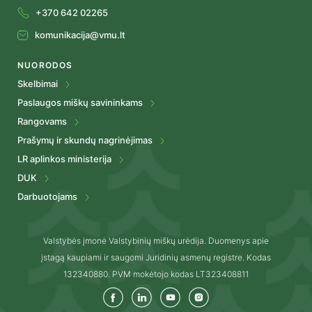
+370 642 02265
komunikacija@vmu.lt
NUORODOS
Skelbimai
Paslaugos miškų savininkams
Rangovams
Prašymų ir skundų nagrinėjimas
LR aplinkos ministerija
DUK
Darbuotojams
Valstybės įmonė Valstybinių miškų urėdija. Duomenys apie
įstagą kaupiami ir saugomi Juridinių asmenų registre. Kodas
132340880. PVM mokėtojo kodas LT323408811