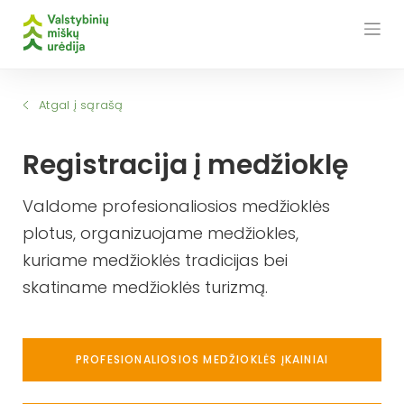
Skip
to
content
Atgal į sąrašą
Registracija į medžioklę
Valdome profesionaliosios medžioklės
plotus, organizuojame medžiokles,
kuriame medžioklės tradicijas bei
skatiname medžioklės turizmą.
PROFESIONALIOSIOS MEDŽIOKLĖS ĮKAINIAI