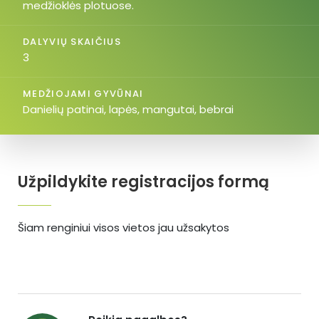
medžioklės plotuose.
DALYVIŲ SKAIČIUS
3
MEDŽIOJAMI GYVŪNAI
Danielių patinai, lapės, mangutai, bebrai
Užpildykite registracijos formą
Šiam renginiui visos vietos jau užsakytos