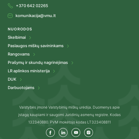
+370 642 02265
komunikacija@vmu.lt
NUORODOS
Skelbimai
Paslaugos miškų savininkams
Rangovams
Prašymų ir skundų nagrinėjimas
LR aplinkos ministerija
DUK
Darbuotojams
Valstybės įmonė Valstybinių miškų urėdija. Duomenys apie
įstagą kaupiami ir saugomi Juridinių asmenų registre. Kodas
132340880. PVM mokėtojo kodas LT323408811