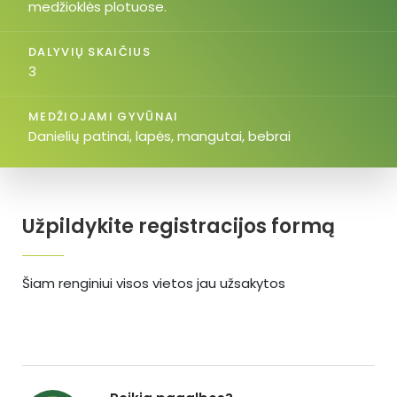
medžioklės plotuose.
DALYVIŲ SKAIČIUS
3
MEDŽIOJAMI GYVŪNAI
Danielių patinai, lapės, mangutai, bebrai
Užpildykite registracijos formą
Šiam renginiui visos vietos jau užsakytos