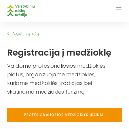
Skip
to
content
Atgal į sąrašą
Registracija į medžioklę
Valdome profesionaliosios medžioklės
plotus, organizuojame medžiokles,
kuriame medžioklės tradicijas bei
skatiname medžioklės turizmą.
PROFESIONALIOSIOS MEDŽIOKLĖS ĮKAINIAI