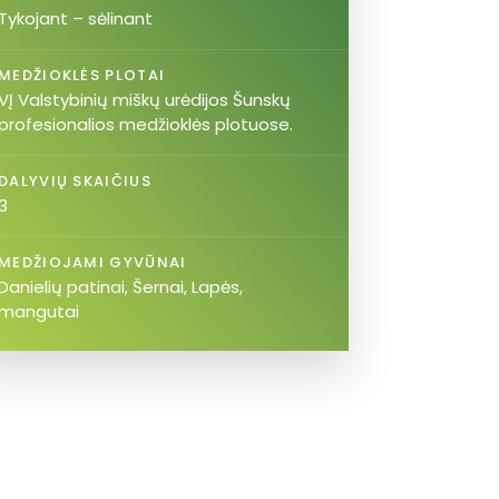
Tykojant – sėlinant
MEDŽIOKLĖS PLOTAI
VĮ Valstybinių miškų urėdijos Šunskų
profesionalios medžioklės plotuose.
DALYVIŲ SKAIČIUS
3
MEDŽIOJAMI GYVŪNAI
Danielių patinai, Šernai, Lapės,
mangutai