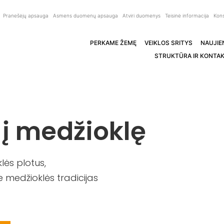
Pranešėjų apsauga
Asmens duomenų apsauga
Atviri duomenys
Teisinė informacija
Kons
PERKAME ŽEMĘ
VEIKLOS SRITYS
NAUJIE
STRUKTŪRA IR KONTAK
 į medžioklę
ės plotus,
 medžioklės tradicijas