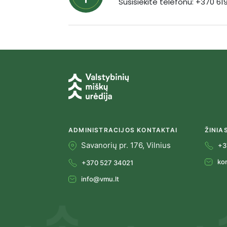
Susisiekite telefonu: +370 6
ADMINISTRACIJOS KONTAKTAI
ŽINIA
Savanorių pr. 176, Vilnius
+3
ko
+370 527 34021
info@vmu.lt