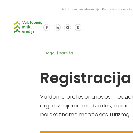
Skip
Administracinė informacija
Korupcijos prevencija
to
content
Atgal į sąrašą
Registracija
Valdome profesionaliosios medžiokl
organizuojame medžiokles, kuriame
bei skatiname medžioklės turizmą.