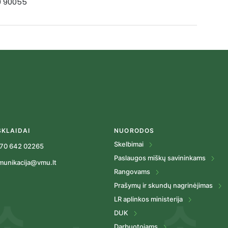
19 90055
SKLAIDAI
NUORODOS
Skelbimai
70 642 02265
Paslaugos miškų savininkams
munikacija@vmu.lt
Rangovams
Prašymų ir skundų nagrinėjimas
LR aplinkos ministerija
DUK
Darbuotojams