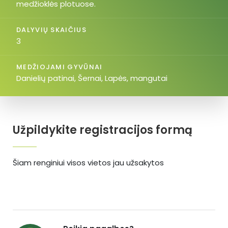
medžioklės plotuose.
DALYVIŲ SKAIČIUS
3
MEDŽIOJAMI GYVŪNAI
Danielių patinai, Šernai, Lapės, mangutai
Užpildykite registracijos formą
Šiam renginiui visos vietos jau užsakytos