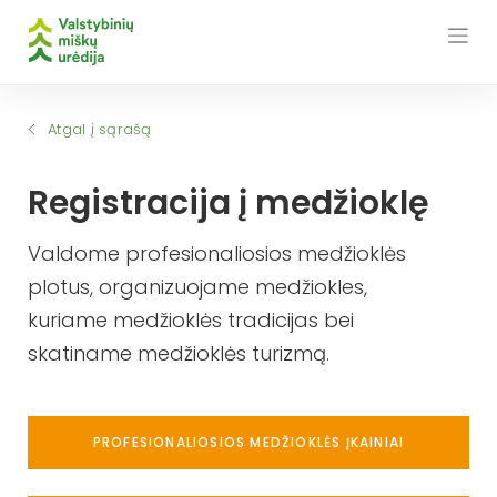
Skip
to
content
Atgal į sąrašą
Registracija į medžioklę
Valdome profesionaliosios medžioklės
plotus, organizuojame medžiokles,
kuriame medžioklės tradicijas bei
skatiname medžioklės turizmą.
PROFESIONALIOSIOS MEDŽIOKLĖS ĮKAINIAI