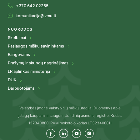
+370 642 02265
komunikacija@vmu.lt
NUORODOS
Skelbimai
Paslaugos miškų savininkams
Rangovams
Prašymų ir skundų nagrinėjimas
LR aplinkos ministerija
DUK
Darbuotojams
Valstybės įmonė Valstybinių miškų urėdija. Duomenys apie
įstagą kaupiami ir saugomi Juridinių asmenų registre. Kodas
132340880. PVM mokėtojo kodas LT323408811