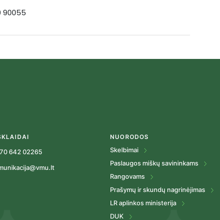
19 90055
SKLAIDAI
NUORODOS
Skelbimai
70 642 02265
Paslaugos miškų savininkams
munikacija@vmu.lt
Rangovams
Prašymų ir skundų nagrinėjimas
LR aplinkos ministerija
DUK