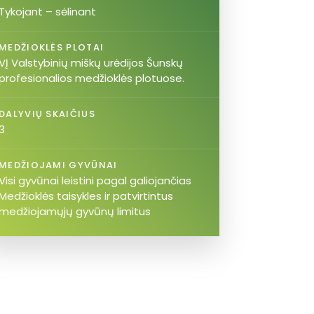
Tykojant – sėlinant
MEDŽIOKLĖS PLOTAI
VĮ Valstybinių miškų urėdijos Šunskų
profesionalios medžioklės plotuose.
DALYVIŲ SKAIČIUS
3
MEDŽIOJAMI GYVŪNAI
Visi gyvūnai leistini pagal galiojančias
Medžioklės taisykles ir patvirtintus
medžiojamųjų gyvūnų limitus