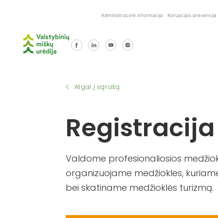
Skip
Administracinė informacija
Korupcijos prevencija
to
content
Atgal į sąrašą
Registracija
Valdome profesionaliosios medžiokl
organizuojame medžiokles, kuriame
bei skatiname medžioklės turizmą.