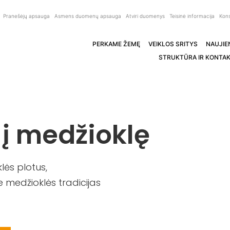
Pranešėjų apsauga
Asmens duomenų apsauga
Atviri duomenys
Teisinė informacija
Kons
PERKAME ŽEMĘ
VEIKLOS SRITYS
NAUJIE
STRUKTŪRA IR KONTAK
 į medžioklę
ės plotus,
 medžioklės tradicijas