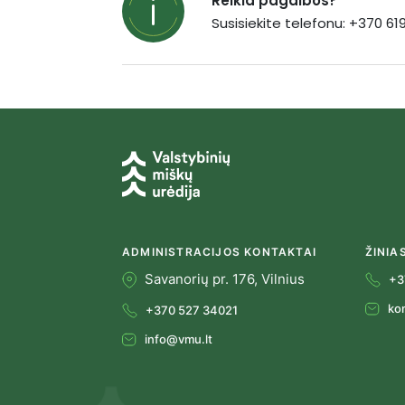
Reikia pagalbos?
Susisiekite telefonu: +370 6
ADMINISTRACIJOS KONTAKTAI
ŽINIA
Savanorių pr. 176, Vilnius
+3
ko
+370 527 34021
info@vmu.lt