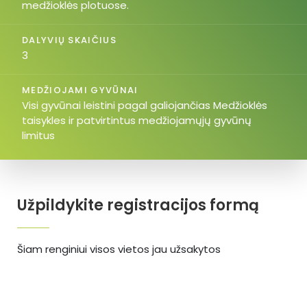
medžioklės plotuose.
DALYVIŲ SKAIČIUS
3
MEDŽIOJAMI GYVŪNAI
Visi gyvūnai leistini pagal galiojančias Medžioklės
taisykles ir patvirtintus medžiojamųjų gyvūnų
limitus
Užpildykite registracijos formą
Šiam renginiui visos vietos jau užsakytos