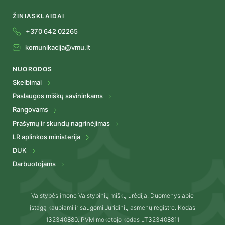
ŽINIASKLAIDAI
+370 642 02265
komunikacija@vmu.lt
NUORODOS
Skelbimai
Paslaugos miškų savininkams
Rangovams
Prašymų ir skundų nagrinėjimas
LR aplinkos ministerija
DUK
Darbuotojams
Valstybės įmonė Valstybinių miškų urėdija. Duomenys apie
įstagą kaupiami ir saugomi Juridinių asmenų registre. Kodas
132340880. PVM mokėtojo kodas LT323408811