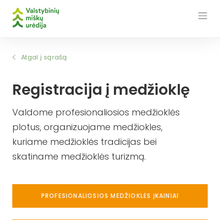
Skip
to
content
Atgal į sąrašą
Registracija į medžioklę
Valdome profesionaliosios medžioklės
plotus, organizuojame medžiokles,
kuriame medžioklės tradicijas bei
skatiname medžioklės turizmą.
PROFESIONALIOSIOS MEDŽIOKLĖS ĮKAINIAI