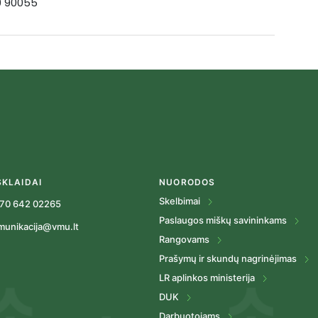
19 90055
SKLAIDAI
NUORODOS
Skelbimai
70 642 02265
Paslaugos miškų savininkams
munikacija@vmu.lt
Rangovams
Prašymų ir skundų nagrinėjimas
LR aplinkos ministerija
DUK
Darbuotojams