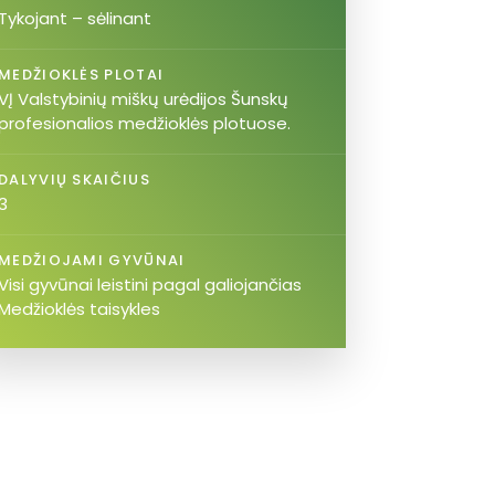
Tykojant – sėlinant
MEDŽIOKLĖS PLOTAI
VĮ Valstybinių miškų urėdijos Šunskų
profesionalios medžioklės plotuose.
DALYVIŲ SKAIČIUS
3
MEDŽIOJAMI GYVŪNAI
Visi gyvūnai leistini pagal galiojančias
Medžioklės taisykles