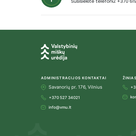
Susisiekite telefonu: +370 6
ADMINISTRACIJOS KONTAKTAI
ŽINIA
Savanorių pr. 176, Vilnius
+3
ko
+370 527 34021
info@vmu.lt