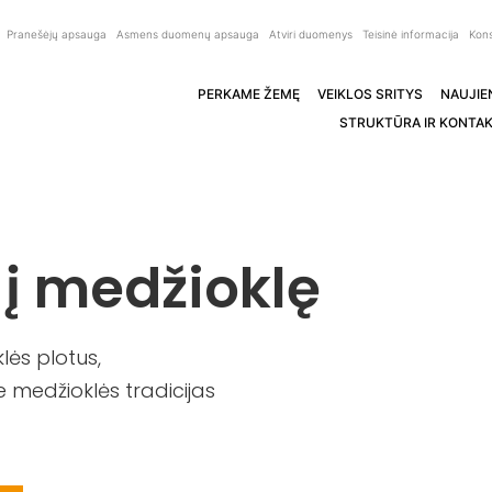
Pranešėjų apsauga
Asmens duomenų apsauga
Atviri duomenys
Teisinė informacija
Kons
PERKAME ŽEMĘ
VEIKLOS SRITYS
NAUJIE
STRUKTŪRA IR KONTAK
 į medžioklę
ės plotus,
 medžioklės tradicijas