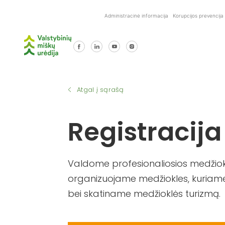
Skip
Administracinė informacija
Korupcijos prevencija
to
content
Atgal į sąrašą
Registracija
Valdome profesionaliosios medžiokl
organizuojame medžiokles, kuriame
bei skatiname medžioklės turizmą.