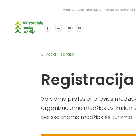
Skip
Administracinė informacija
Korupcijos prevencija
to
content
Atgal į sąrašą
Registracija
Valdome profesionaliosios medžiokl
organizuojame medžiokles, kuriame
bei skatiname medžioklės turizmą.