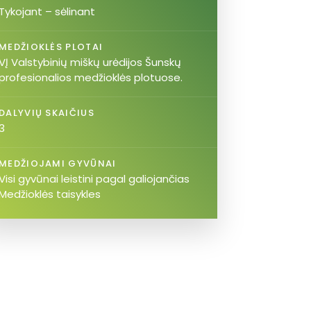
Tykojant – sėlinant
MEDŽIOKLĖS PLOTAI
VĮ Valstybinių miškų urėdijos Šunskų
profesionalios medžioklės plotuose.
DALYVIŲ SKAIČIUS
3
MEDŽIOJAMI GYVŪNAI
Visi gyvūnai leistini pagal galiojančias
Medžioklės taisykles