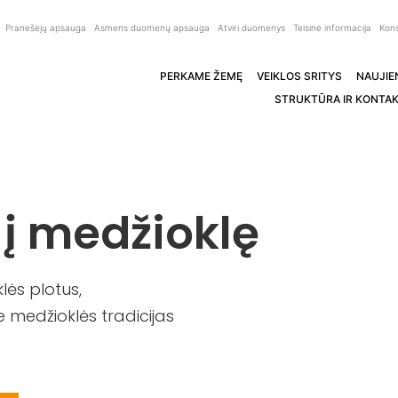
Pranešėjų apsauga
Asmens duomenų apsauga
Atviri duomenys
Teisinė informacija
Kons
PERKAME ŽEMĘ
VEIKLOS SRITYS
NAUJIE
STRUKTŪRA IR KONTAK
 į medžioklę
ės plotus,
 medžioklės tradicijas