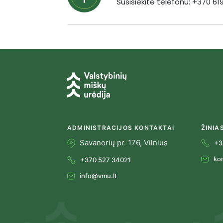
Susisiekite telefonu: +370 6
ADMINISTRACIJOS KONTAKTAI
ŽINIA
Savanorių pr. 176, Vilnius
+3
ko
+370 527 34021
info@vmu.lt