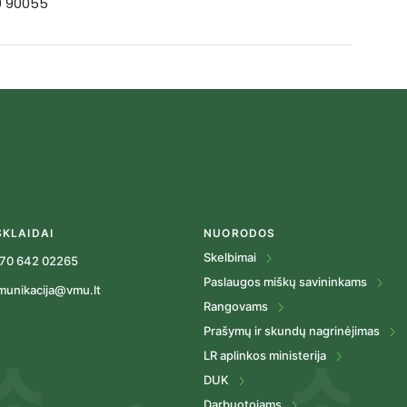
19 90055
SKLAIDAI
NUORODOS
Skelbimai
70 642 02265
Paslaugos miškų savininkams
munikacija@vmu.lt
Rangovams
Prašymų ir skundų nagrinėjimas
LR aplinkos ministerija
DUK
Darbuotojams