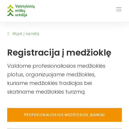
Skip
to
content
Atgal į sąrašą
Registracija į medžioklę
Valdome profesionaliosios medžioklės
plotus, organizuojame medžiokles,
kuriame medžioklės tradicijas bei
skatiname medžioklės turizmą.
PROFESIONALIOSIOS MEDŽIOKLĖS ĮKAINIAI