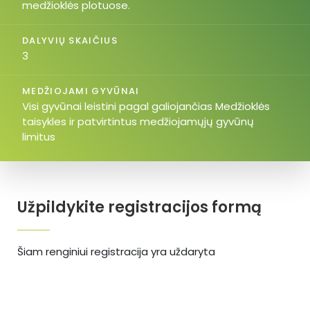
medžioklės plotuose.
DALYVIŲ SKAIČIUS
3
MEDŽIOJAMI GYVŪNAI
Visi gyvūnai leistini pagal galiojančias Medžioklės
taisykles ir patvirtintus medžiojamųjų gyvūnų
limitus
Užpildykite registracijos formą
Šiam renginiui registracija yra uždaryta