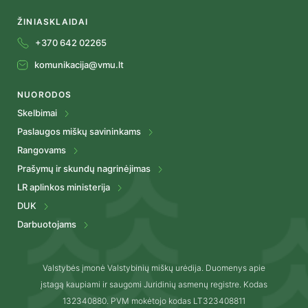
ŽINIASKLAIDAI
+370 642 02265
komunikacija@vmu.lt
NUORODOS
Skelbimai
Paslaugos miškų savininkams
Rangovams
Prašymų ir skundų nagrinėjimas
LR aplinkos ministerija
DUK
Darbuotojams
Valstybės įmonė Valstybinių miškų urėdija. Duomenys apie
įstagą kaupiami ir saugomi Juridinių asmenų registre. Kodas
132340880. PVM mokėtojo kodas LT323408811