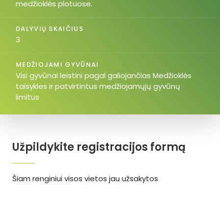
medžioklės plotuose.
DALYVIŲ SKAIČIUS
3
MEDŽIOJAMI GYVŪNAI
Visi gyvūnai leistini pagal galiojančias Medžioklės
taisykles ir patvirtintus medžiojamųjų gyvūnų
limitus
Užpildykite registracijos formą
Šiam renginiui visos vietos jau užsakytos