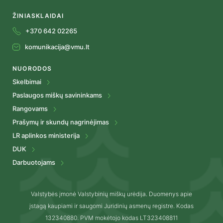
ŽINIASKLAIDAI
+370 642 02265
komunikacija@vmu.lt
NUORODOS
Skelbimai
Paslaugos miškų savininkams
Rangovams
Prašymų ir skundų nagrinėjimas
LR aplinkos ministerija
DUK
Darbuotojams
Valstybės įmonė Valstybinių miškų urėdija. Duomenys apie
įstagą kaupiami ir saugomi Juridinių asmenų registre. Kodas
132340880. PVM mokėtojo kodas LT323408811