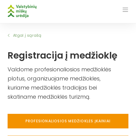
Skip
to
content
Atgal į sąrašą
Registracija į medžioklę
Valdome profesionaliosios medžioklės
plotus, organizuojame medžiokles,
kuriame medžioklės tradicijas bei
skatiname medžioklės turizmą.
PROFESIONALIOSIOS MEDŽIOKLĖS ĮKAINIAI