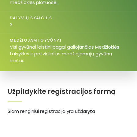
medžioklės plotuose.
DALYVIŲ SKAIČIUS
3
MEDŽIOJAMI GYVŪNAI
Visi gyvūnai leistini pagal galiojančias Medžioklės
taisykles ir patvirtintus medžiojamųjų gyvūnų
limitus
Užpildykite registracijos formą
Šiam renginiui registracija yra uždaryta