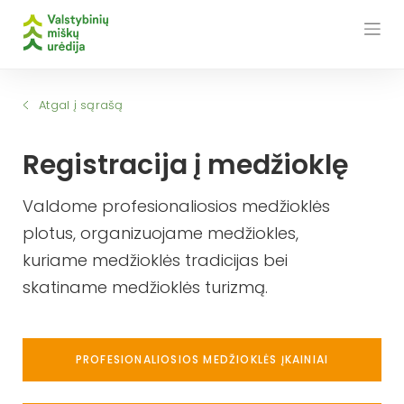
Skip
to
content
Atgal į sąrašą
Registracija į medžioklę
Valdome profesionaliosios medžioklės
plotus, organizuojame medžiokles,
kuriame medžioklės tradicijas bei
skatiname medžioklės turizmą.
PROFESIONALIOSIOS MEDŽIOKLĖS ĮKAINIAI