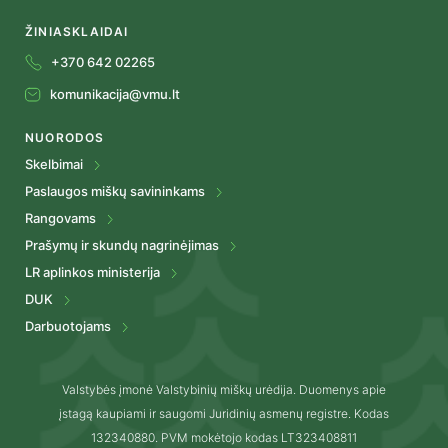
ŽINIASKLAIDAI
+370 642 02265
komunikacija@vmu.lt
NUORODOS
Skelbimai
Paslaugos miškų savininkams
Rangovams
Prašymų ir skundų nagrinėjimas
LR aplinkos ministerija
DUK
Darbuotojams
Valstybės įmonė Valstybinių miškų urėdija. Duomenys apie
įstagą kaupiami ir saugomi Juridinių asmenų registre. Kodas
132340880. PVM mokėtojo kodas LT323408811