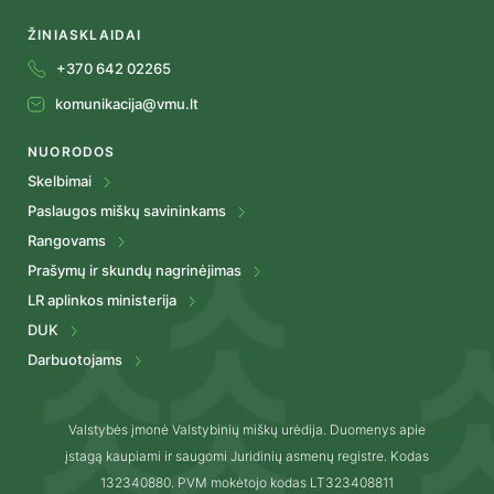
ŽINIASKLAIDAI
+370 642 02265
komunikacija@vmu.lt
NUORODOS
Skelbimai
Paslaugos miškų savininkams
Rangovams
Prašymų ir skundų nagrinėjimas
LR aplinkos ministerija
DUK
Darbuotojams
Valstybės įmonė Valstybinių miškų urėdija. Duomenys apie
įstagą kaupiami ir saugomi Juridinių asmenų registre. Kodas
132340880. PVM mokėtojo kodas LT323408811