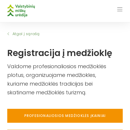
Skip
to
content
Atgal į sąrašą
Registracija į medžioklę
Valdome profesionaliosios medžioklės
plotus, organizuojame medžiokles,
kuriame medžioklės tradicijas bei
skatiname medžioklės turizmą.
PROFESIONALIOSIOS MEDŽIOKLĖS ĮKAINIAI