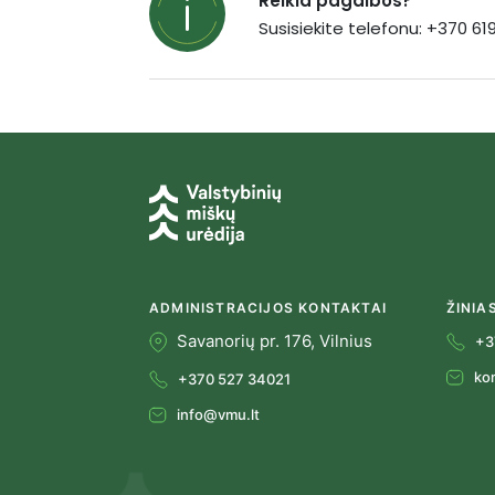
Reikia pagalbos?
Susisiekite telefonu: +370 6
ADMINISTRACIJOS KONTAKTAI
ŽINIA
Savanorių pr. 176, Vilnius
+3
ko
+370 527 34021
info@vmu.lt