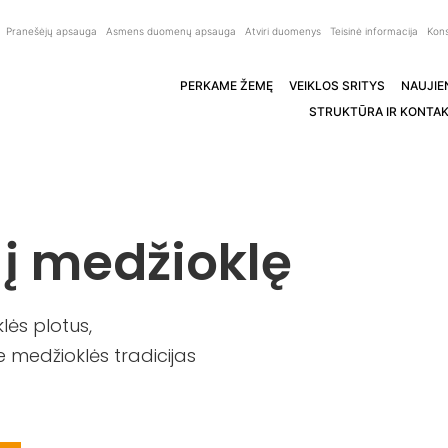
Pranešėjų apsauga
Asmens duomenų apsauga
Atviri duomenys
Teisinė informacija
Kons
PERKAME ŽEMĘ
VEIKLOS SRITYS
NAUJIE
STRUKTŪRA IR KONTAK
 į medžioklę
ės plotus,
 medžioklės tradicijas