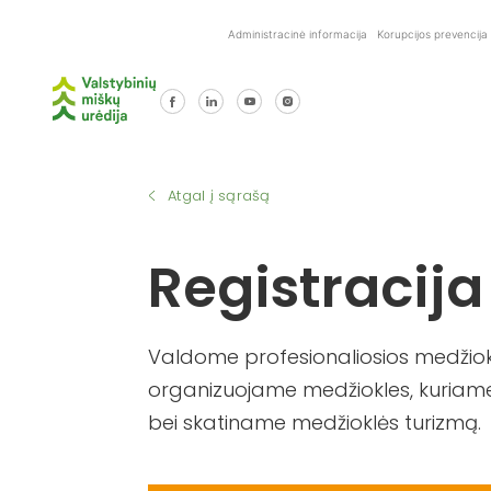
Skip
Administracinė informacija
Korupcijos prevencija
to
content
Atgal į sąrašą
Registracija
Valdome profesionaliosios medžiokl
organizuojame medžiokles, kuriame
bei skatiname medžioklės turizmą.