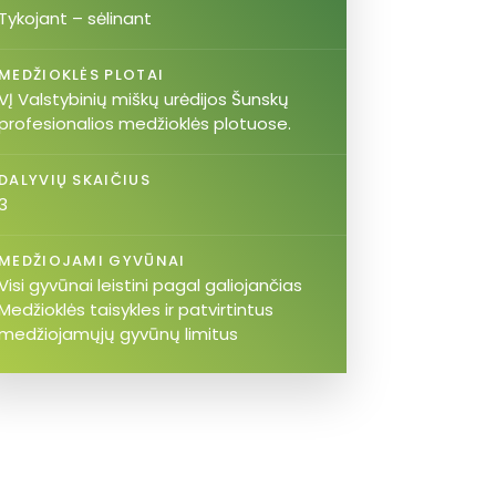
Tykojant – sėlinant
MEDŽIOKLĖS PLOTAI
VĮ Valstybinių miškų urėdijos Šunskų
profesionalios medžioklės plotuose.
DALYVIŲ SKAIČIUS
3
MEDŽIOJAMI GYVŪNAI
Visi gyvūnai leistini pagal galiojančias
Medžioklės taisykles ir patvirtintus
medžiojamųjų gyvūnų limitus