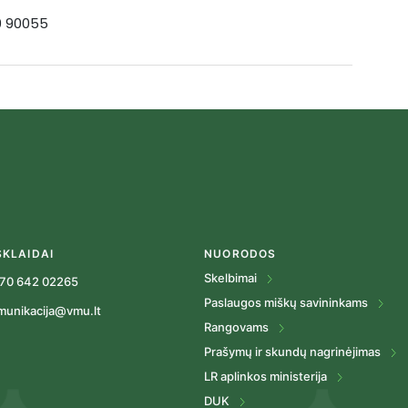
19 90055
SKLAIDAI
NUORODOS
Skelbimai
70 642 02265
Paslaugos miškų savininkams
munikacija@vmu.lt
Rangovams
Prašymų ir skundų nagrinėjimas
LR aplinkos ministerija
DUK