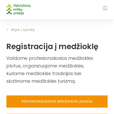
Skip
to
content
Atgal į sąrašą
Registracija į medžioklę
Valdome profesionaliosios medžioklės
plotus, organizuojame medžiokles,
kuriame medžioklės tradicijas bei
skatiname medžioklės turizmą.
PROFESIONALIOSIOS MEDŽIOKLĖS ĮKAINIAI