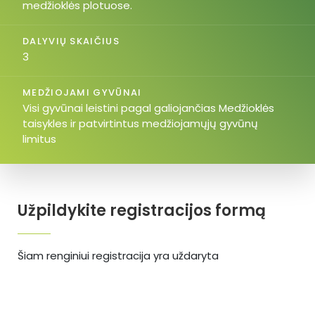
medžioklės plotuose.
DALYVIŲ SKAIČIUS
3
MEDŽIOJAMI GYVŪNAI
Visi gyvūnai leistini pagal galiojančias Medžioklės
taisykles ir patvirtintus medžiojamųjų gyvūnų
limitus
Užpildykite registracijos formą
Šiam renginiui registracija yra uždaryta