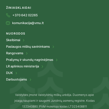
ŽINIASKLAIDAI
+370 642 02265
komunikacija@vmu.lt
NUORODOS
Skelbimai
Paslaugos miškų savininkams
Rangovams
Prašymų ir skundų nagrinėjimas
LR aplinkos ministerija
DUK
Darbuotojams
Valstybės įmonė Valstybinių miškų urėdija. Duomenys apie
įstagą kaupiami ir saugomi Juridinių asmenų registre. Kodas
132340880. PVM mokėtojo kodas LT323408811