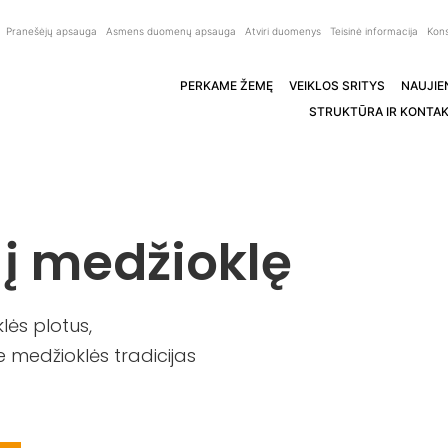
Pranešėjų apsauga
Asmens duomenų apsauga
Atviri duomenys
Teisinė informacija
Kons
PERKAME ŽEMĘ
VEIKLOS SRITYS
NAUJIE
STRUKTŪRA IR KONTAK
 į medžioklę
ės plotus,
 medžioklės tradicijas