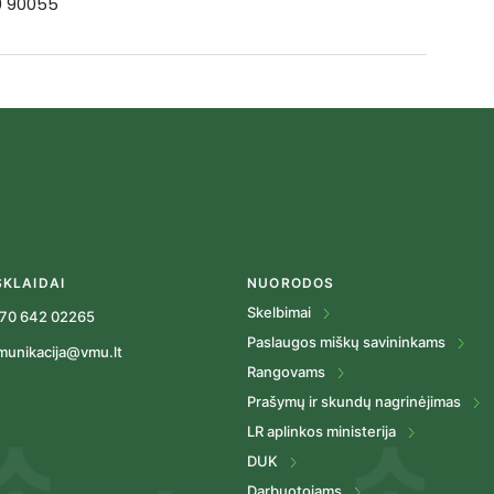
19 90055
SKLAIDAI
NUORODOS
Skelbimai
70 642 02265
Paslaugos miškų savininkams
munikacija@vmu.lt
Rangovams
Prašymų ir skundų nagrinėjimas
LR aplinkos ministerija
DUK
Darbuotojams