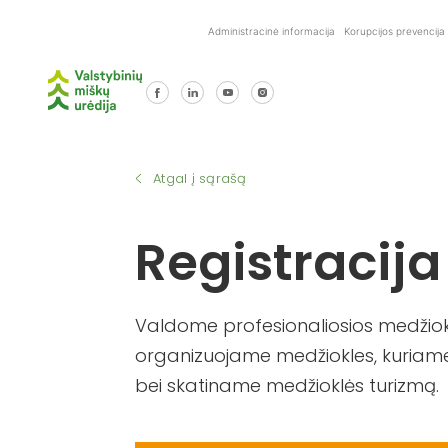
Skip
Administracinė informacija
Korupcijos prevencija
to
content
Atgal į sąrašą
Registracija
Valdome profesionaliosios medžiokl
organizuojame medžiokles, kuriame
bei skatiname medžioklės turizmą.