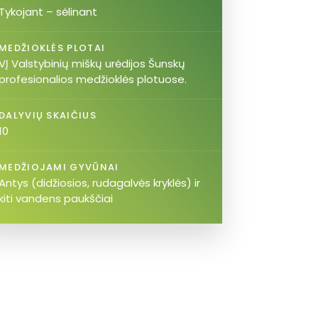
Tykojant – sėlinant
MEDŽIOKLĖS PLOTAI
VĮ Valstybinių miškų urėdijos Šunskų
profesionalios medžioklės plotuose.
DALYVIŲ SKAIČIUS
10
MEDŽIOJAMI GYVŪNAI
Antys (didžiosios, rudagalvės kryklės) ir
kiti vandens paukščiai