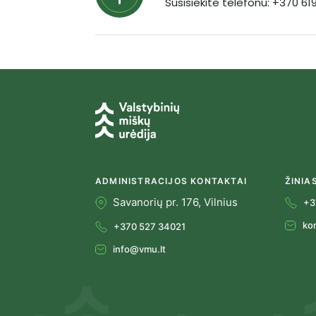
Susisiekite telefonu: +370 6
ADMINISTRACIJOS KONTAKTAI
ŽINIA
Savanorių pr. 176, Vilnius
+3
ko
+370 527 34021
info@vmu.lt