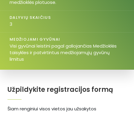
medžioklės plotuose.
DALYVIŲ SKAIČIUS
3
MEDŽIOJAMI GYVŪNAI
Visi gyvūnai leistini pagal galiojančias Medžioklės
taisykles ir patvirtintus medžiojamųjų gyvūnų
limitus
Užpildykite registracijos formą
Šiam renginiui visos vietos jau užsakytos