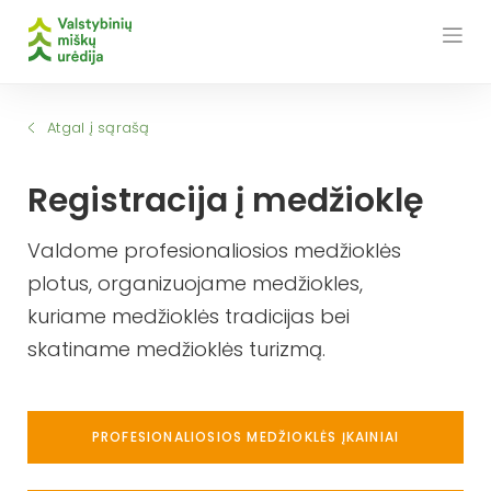
Skip
to
content
Atgal į sąrašą
Registracija į medžioklę
Valdome profesionaliosios medžioklės
plotus, organizuojame medžiokles,
kuriame medžioklės tradicijas bei
skatiname medžioklės turizmą.
PROFESIONALIOSIOS MEDŽIOKLĖS ĮKAINIAI