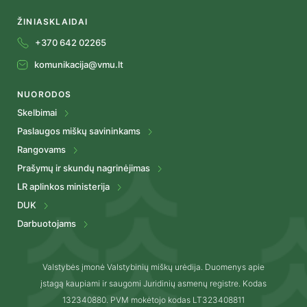
ŽINIASKLAIDAI
+370 642 02265
komunikacija@vmu.lt
NUORODOS
Skelbimai
Paslaugos miškų savininkams
Rangovams
Prašymų ir skundų nagrinėjimas
LR aplinkos ministerija
DUK
Darbuotojams
Valstybės įmonė Valstybinių miškų urėdija. Duomenys apie
įstagą kaupiami ir saugomi Juridinių asmenų registre. Kodas
132340880. PVM mokėtojo kodas LT323408811