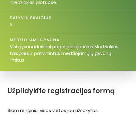
medžioklės plotuose.
DALYVIŲ SKAIČIUS
3
MEDŽIOJAMI GYVŪNAI
Visi gyvūnai leistini pagal galiojančias Medžioklės
taisykles ir patvirtintus medžiojamųjų gyvūnų
limitus
Užpildykite registracijos formą
Šiam renginiui visos vietos jau užsakytos