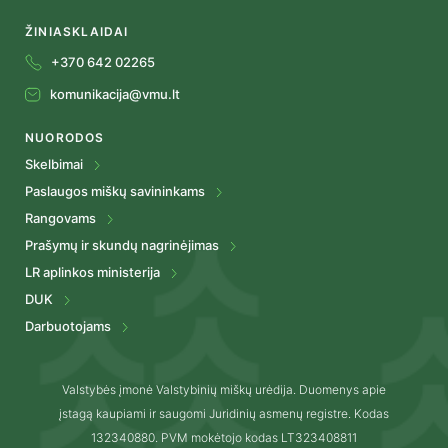
ŽINIASKLAIDAI
+370 642 02265
komunikacija@vmu.lt
NUORODOS
Skelbimai
Paslaugos miškų savininkams
Rangovams
Prašymų ir skundų nagrinėjimas
LR aplinkos ministerija
DUK
Darbuotojams
Valstybės įmonė Valstybinių miškų urėdija. Duomenys apie
įstagą kaupiami ir saugomi Juridinių asmenų registre. Kodas
132340880. PVM mokėtojo kodas LT323408811