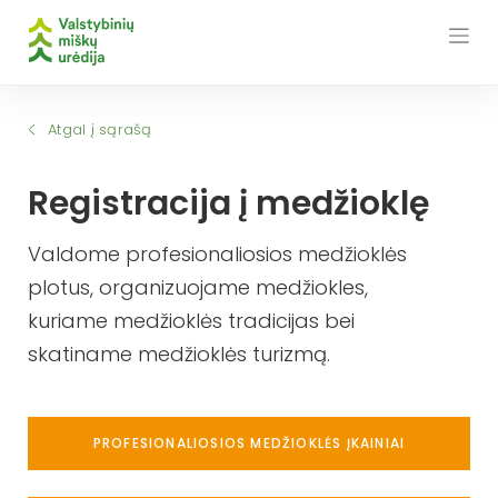
Skip
to
content
Atgal į sąrašą
Registracija į medžioklę
Valdome profesionaliosios medžioklės
plotus, organizuojame medžiokles,
kuriame medžioklės tradicijas bei
skatiname medžioklės turizmą.
PROFESIONALIOSIOS MEDŽIOKLĖS ĮKAINIAI