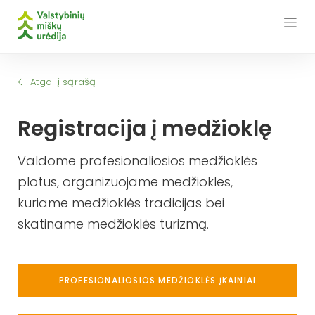
Skip
to
content
Atgal į sąrašą
Registracija į medžioklę
Valdome profesionaliosios medžioklės
plotus, organizuojame medžiokles,
kuriame medžioklės tradicijas bei
skatiname medžioklės turizmą.
PROFESIONALIOSIOS MEDŽIOKLĖS ĮKAINIAI