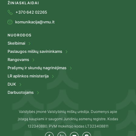
ŽINIASKLAIDAI
+370 642 02265
komunikacija@vmu.lt
NUORODOS
Skelbimai
Paslaugos miškų savininkams
Rangovams
Prašymų ir skundų nagrinėjimas
LR aplinkos ministerija
DUK
Darbuotojams
Valstybės įmonė Valstybinių miškų urėdija. Duomenys apie
įstagą kaupiami ir saugomi Juridinių asmenų registre. Kodas
132340880. PVM mokėtojo kodas LT323408811