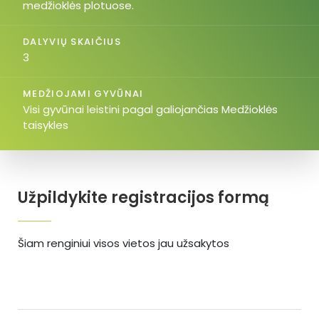
medžioklės plotuose.
DALYVIŲ SKAIČIUS
3
MEDŽIOJAMI GYVŪNAI
Visi gyvūnai leistini pagal galiojančias Medžioklės
taisykles
Užpildykite registracijos formą
Šiam renginiui visos vietos jau užsakytos