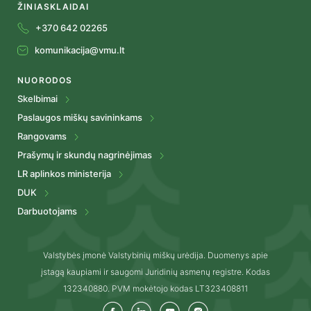
ŽINIASKLAIDAI
+370 642 02265
komunikacija@vmu.lt
NUORODOS
Skelbimai
Paslaugos miškų savininkams
Rangovams
Prašymų ir skundų nagrinėjimas
LR aplinkos ministerija
DUK
Darbuotojams
Valstybės įmonė Valstybinių miškų urėdija. Duomenys apie
įstagą kaupiami ir saugomi Juridinių asmenų registre. Kodas
132340880. PVM mokėtojo kodas LT323408811