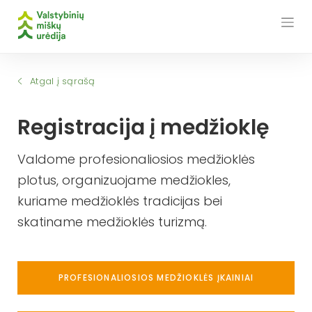
Skip
to
content
Atgal į sąrašą
Registracija į medžioklę
Valdome profesionaliosios medžioklės
plotus, organizuojame medžiokles,
kuriame medžioklės tradicijas bei
skatiname medžioklės turizmą.
PROFESIONALIOSIOS MEDŽIOKLĖS ĮKAINIAI