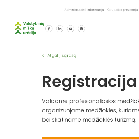
Skip
Administracinė informacija
Korupcijos prevencija
to
content
Atgal į sąrašą
Registracija
Valdome profesionaliosios medžiokl
organizuojame medžiokles, kuriame
bei skatiname medžioklės turizmą.