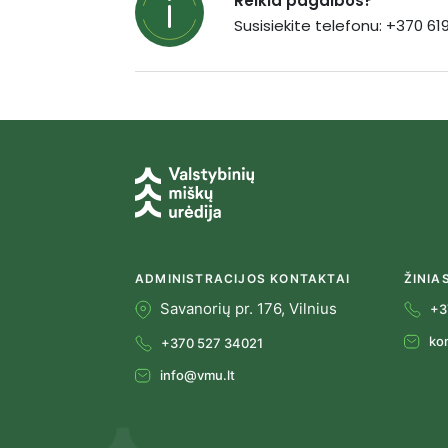
Reikia pagalbos?
Susisiekite telefonu: +370 6
ADMINISTRACIJOS KONTAKTAI
ŽINIA
Savanorių pr. 176, Vilnius
+3
ko
+370 527 34021
info@vmu.lt