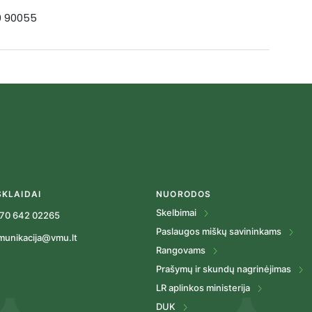
19 90055
SKLAIDAI
NUORODOS
Skelbimai
70 642 02265
Paslaugos miškų savininkams
munikacija@vmu.lt
Rangovams
Prašymų ir skundų nagrinėjimas
LR aplinkos ministerija
DUK