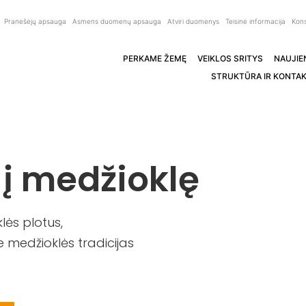
Pranešėjų apsauga
Asmens duomenų apsauga
Atviri duomenys
Teisinė informacija
Kons
PERKAME ŽEMĘ
VEIKLOS SRITYS
NAUJIE
STRUKTŪRA IR KONTAK
 į medžioklę
ės plotus,
 medžioklės tradicijas