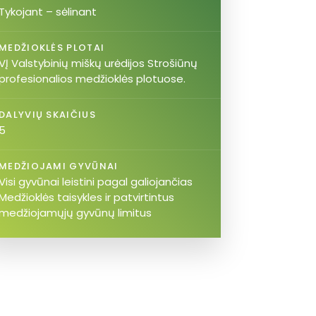
Tykojant – sėlinant
MEDŽIOKLĖS PLOTAI
VĮ Valstybinių miškų urėdijos Strošiūnų
profesionalios medžioklės plotuose.
DALYVIŲ SKAIČIUS
5
MEDŽIOJAMI GYVŪNAI
Visi gyvūnai leistini pagal galiojančias
Medžioklės taisykles ir patvirtintus
medžiojamųjų gyvūnų limitus