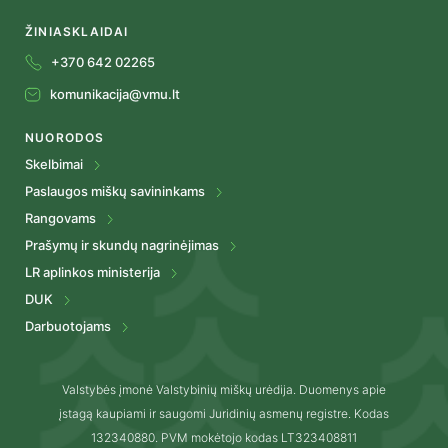
ŽINIASKLAIDAI
+370 642 02265
komunikacija@vmu.lt
NUORODOS
Skelbimai
Paslaugos miškų savininkams
Rangovams
Prašymų ir skundų nagrinėjimas
LR aplinkos ministerija
DUK
Darbuotojams
Valstybės įmonė Valstybinių miškų urėdija. Duomenys apie
įstagą kaupiami ir saugomi Juridinių asmenų registre. Kodas
132340880. PVM mokėtojo kodas LT323408811