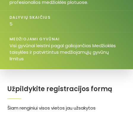
profesionalios medžioklės plotuose.
DALYVIŲ SKAIČIUS
5
MEDŽIOJAMI GYVŪNAI
Visi gyvūnai leistini pagal galiojančias Medžioklės
taisykles ir patvirtintus medžiojamųjų gyvūnų
limitus
Užpildykite registracijos formą
Šiam renginiui visos vietos jau užsakytos