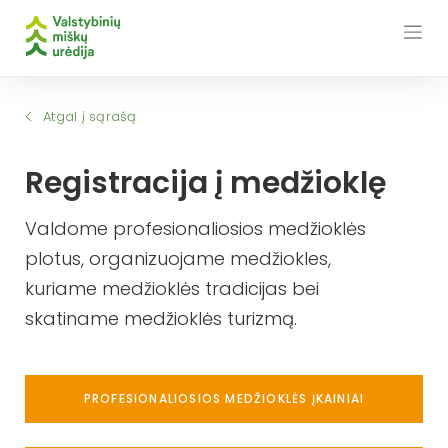
Skip
to
content
Atgal į sąrašą
Registracija į medžioklę
Valdome profesionaliosios medžioklės
plotus, organizuojame medžiokles,
kuriame medžioklės tradicijas bei
skatiname medžioklės turizmą.
PROFESIONALIOSIOS MEDŽIOKLĖS ĮKAINIAI