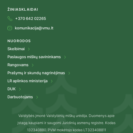
ŽINIASKLAIDAI
+370 642 02265
komunikacija@vmu.lt
NUORODOS
Skelbimai
Paslaugos miškų savininkams
Rangovams
Prašymų ir skundų nagrinėjimas
LR aplinkos ministerija
DUK
Darbuotojams
Valstybės įmonė Valstybinių miškų urėdija. Duomenys apie
įstagą kaupiami ir saugomi Juridinių asmenų registre. Kodas
132340880. PVM mokėtojo kodas LT323408811