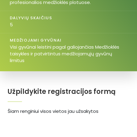
profesionalios medžioklės plotuose.
DALYVIŲ SKAIČIUS
5
MEDŽIOJAMI GYVŪNAI
Visi gyvūnai leistini pagal galiojančias Medžioklės
taisykles ir patvirtintus medžiojamųjų gyvūnų
limitus
Užpildykite registracijos formą
Šiam renginiui visos vietos jau užsakytos