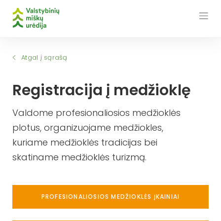
Skip
to
content
Atgal į sąrašą
Registracija į medžioklę
Valdome profesionaliosios medžioklės
plotus, organizuojame medžiokles,
kuriame medžioklės tradicijas bei
skatiname medžioklės turizmą.
PROFESIONALIOSIOS MEDŽIOKLĖS ĮKAINIAI