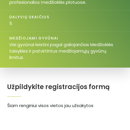
profesionalios medžioklės plotuose.
DALYVIŲ SKAIČIUS
5
MEDŽIOJAMI GYVŪNAI
Visi gyvūnai leistini pagal galiojančias Medžioklės
taisykles ir patvirtintus medžiojamųjų gyvūnų
limitus
Užpildykite registracijos formą
Šiam renginiui visos vietos jau užsakytos