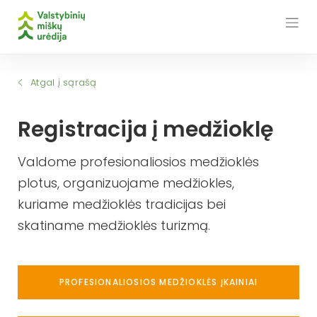
Skip
to
content
Atgal į sąrašą
Registracija į medžioklę
Valdome profesionaliosios medžioklės
plotus, organizuojame medžiokles,
kuriame medžioklės tradicijas bei
skatiname medžioklės turizmą.
PROFESIONALIOSIOS MEDŽIOKLĖS ĮKAINIAI