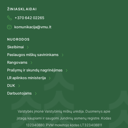
ŽINIASKLAIDAI
+370 642 02265
komunikacija@vmu.lt
NUORODOS
Skelbimai
Paslaugos miškų savininkams
Rangovams
Prašymų ir skundų nagrinėjimas
LR aplinkos ministerija
DUK
Darbuotojams
Valstybės įmonė Valstybinių miškų urėdija. Duomenys apie
įstagą kaupiami ir saugomi Juridinių asmenų registre. Kodas
132340880. PVM mokėtojo kodas LT323408811