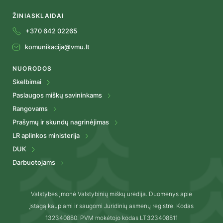
ŽINIASKLAIDAI
+370 642 02265
komunikacija@vmu.lt
NUORODOS
Skelbimai
Paslaugos miškų savininkams
Rangovams
Prašymų ir skundų nagrinėjimas
LR aplinkos ministerija
DUK
Darbuotojams
Valstybės įmonė Valstybinių miškų urėdija. Duomenys apie
įstagą kaupiami ir saugomi Juridinių asmenų registre. Kodas
132340880. PVM mokėtojo kodas LT323408811