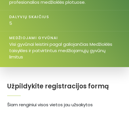
profesionalios medžioklės plotuose.
DALYVIŲ SKAIČIUS
5
MEDŽIOJAMI GYVŪNAI
Visi gyvūnai leistini pagal galiojančias Medžioklės
taisykles ir patvirtintus medžiojamųjų gyvūnų
limitus
Užpildykite registracijos formą
Šiam renginiui visos vietos jau užsakytos