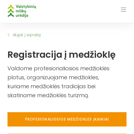
Skip
to
content
Atgal į sąrašą
Registracija į medžioklę
Valdome profesionaliosios medžioklės
plotus, organizuojame medžiokles,
kuriame medžioklės tradicijas bei
skatiname medžioklės turizmą.
PROFESIONALIOSIOS MEDŽIOKLĖS ĮKAINIAI