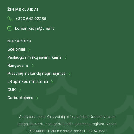
ŽINIASKLAIDAI
+370 642 02265
komunikacija@vmu.lt
NUORODOS
Skelbimai
Paslaugos miškų savininkams
Rangovams
Prašymų ir skundų nagrinėjimas
LR aplinkos ministerija
DUK
Darbuotojams
Valstybės įmonė Valstybinių miškų urėdija. Duomenys apie
įstagą kaupiami ir saugomi Juridinių asmenų registre. Kodas
132340880. PVM mokėtojo kodas LT323408811