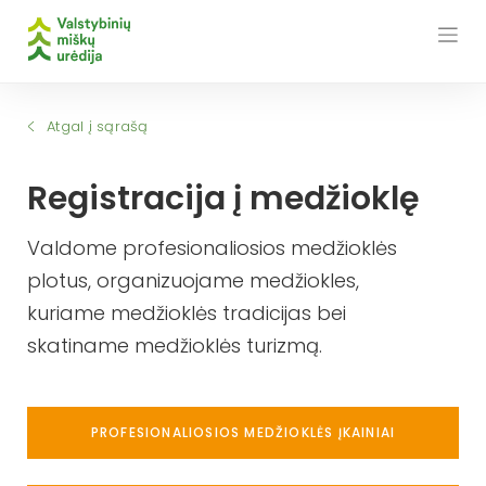
Skip
to
content
Atgal į sąrašą
Registracija į medžioklę
Valdome profesionaliosios medžioklės
plotus, organizuojame medžiokles,
kuriame medžioklės tradicijas bei
skatiname medžioklės turizmą.
PROFESIONALIOSIOS MEDŽIOKLĖS ĮKAINIAI