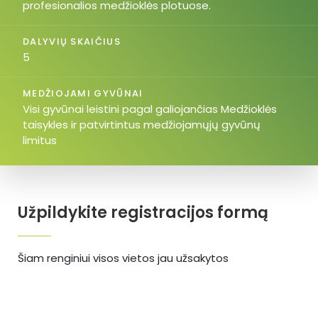
profesionalios medžioklės plotuose.
DALYVIŲ SKAIČIUS
5
MEDŽIOJAMI GYVŪNAI
Visi gyvūnai leistini pagal galiojančias Medžioklės
taisykles ir patvirtintus medžiojamųjų gyvūnų
limitus
Užpildykite registracijos formą
Šiam renginiui visos vietos jau užsakytos