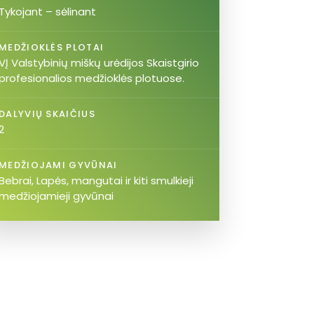
Tykojant – sėlinant
MEDŽIOKLĖS PLOTAI
VĮ Valstybinių miškų urėdijos Skaistgirio
profesionalios medžioklės plotuose.
DALYVIŲ SKAIČIUS
2
MEDŽIOJAMI GYVŪNAI
Bebrai, Lapės, mangutai ir kiti smulkieji
medžiojamieji gyvūnai