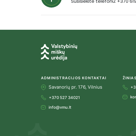
Susisiekite telefonu: +370 6
ADMINISTRACIJOS KONTAKTAI
ŽINIA
Savanorių pr. 176, Vilnius
+3
ko
+370 527 34021
info@vmu.lt