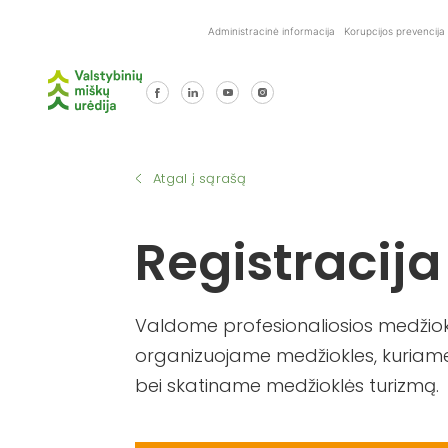
Skip
Administracinė informacija
Korupcijos prevencija
to
content
Atgal į sąrašą
Registracija
Valdome profesionaliosios medžiokl
organizuojame medžiokles, kuriame
bei skatiname medžioklės turizmą.