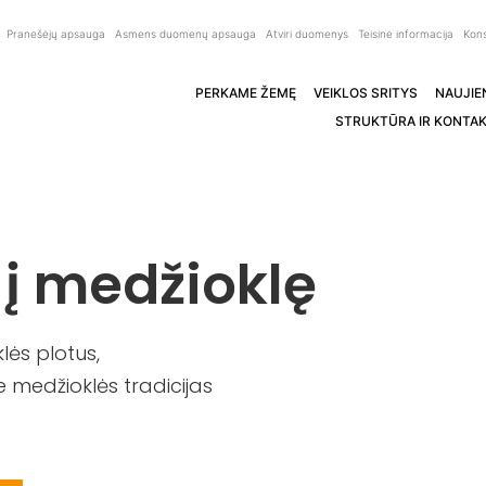
Pranešėjų apsauga
Asmens duomenų apsauga
Atviri duomenys
Teisinė informacija
Kons
PERKAME ŽEMĘ
VEIKLOS SRITYS
NAUJIE
STRUKTŪRA IR KONTAK
 į medžioklę
ės plotus,
 medžioklės tradicijas