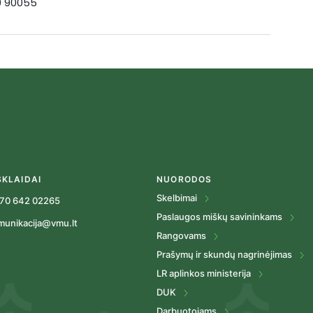
19 90055
SKLAIDAI
NUORODOS
Skelbimai
70 642 02265
Paslaugos miškų savininkams
munikacija@vmu.lt
Rangovams
Prašymų ir skundų nagrinėjimas
LR aplinkos ministerija
DUK
Darbuotojams