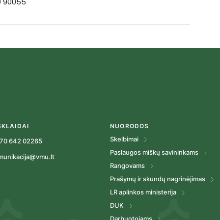
19 90055
SKLAIDAI
NUORODOS
Skelbimai
70 642 02265
Paslaugos miškų savininkams
munikacija@vmu.lt
Rangovams
Prašymų ir skundų nagrinėjimas
LR aplinkos ministerija
DUK
Darbuotojams