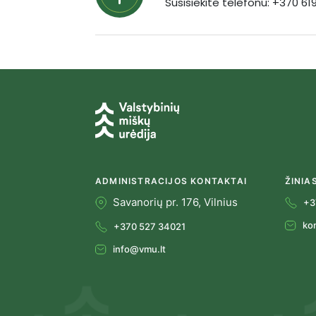
Susisiekite telefonu: +370 6
ADMINISTRACIJOS KONTAKTAI
ŽINIA
Savanorių pr. 176, Vilnius
+3
ko
+370 527 34021
info@vmu.lt