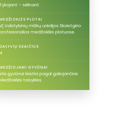
Tykojant – sėlinant
MEDŽIOKLĖS PLOTAI
VĮ Valstybinių miškų urėdijos Skaistgirio
profesionalios medžioklės plotuose.
DALYVIŲ SKAIČIUS
4
MEDŽIOJAMI GYVŪNAI
Visi gyvūnai leistini pagal galiojančias
Medžioklės taisykles