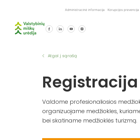
Skip
Administracinė informacija
Korupcijos prevencija
to
content
Atgal į sąrašą
Registracija
Valdome profesionaliosios medžiokl
organizuojame medžiokles, kuriame
bei skatiname medžioklės turizmą.