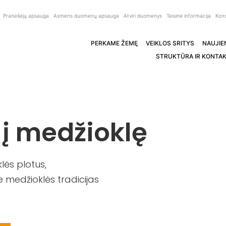
Pranešėjų apsauga
Asmens duomenų apsauga
Atviri duomenys
Teisinė informacija
Kons
PERKAME ŽEMĘ
VEIKLOS SRITYS
NAUJIE
STRUKTŪRA IR KONTAK
 į medžioklę
ės plotus,
 medžioklės tradicijas