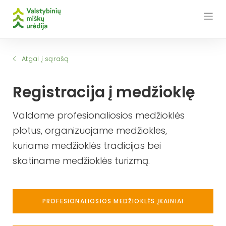
Skip
to
content
Atgal į sąrašą
Registracija į medžioklę
Valdome profesionaliosios medžioklės
plotus, organizuojame medžiokles,
kuriame medžioklės tradicijas bei
skatiname medžioklės turizmą.
PROFESIONALIOSIOS MEDŽIOKLĖS ĮKAINIAI