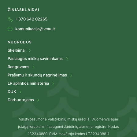
ŽINIASKLAIDAI
+370 642 02265
komunikacija@vmu.lt
NUORODOS
Skelbimai
Paslaugos miškų savininkams
Rangovams
Prašymų ir skundų nagrinėjimas
LR aplinkos ministerija
DUK
Darbuotojams
Valstybės įmonė Valstybinių miškų urėdija. Duomenys apie
įstagą kaupiami ir saugomi Juridinių asmenų registre. Kodas
132340880. PVM mokėtojo kodas LT323408811