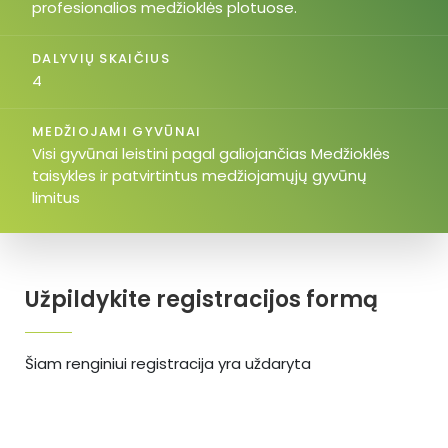
profesionalios medžioklės plotuose.
DALYVIŲ SKAIČIUS
4
MEDŽIOJAMI GYVŪNAI
Visi gyvūnai leistini pagal galiojančias Medžioklės
taisykles ir patvirtintus medžiojamųjų gyvūnų
limitus
Užpildykite registracijos formą
Šiam renginiui registracija yra uždaryta