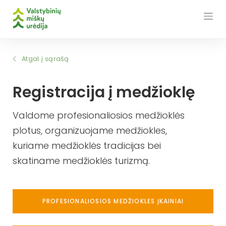
Skip
to
content
Atgal į sąrašą
Registracija į medžioklę
Valdome profesionaliosios medžioklės
plotus, organizuojame medžiokles,
kuriame medžioklės tradicijas bei
skatiname medžioklės turizmą.
PROFESIONALIOSIOS MEDŽIOKLĖS ĮKAINIAI