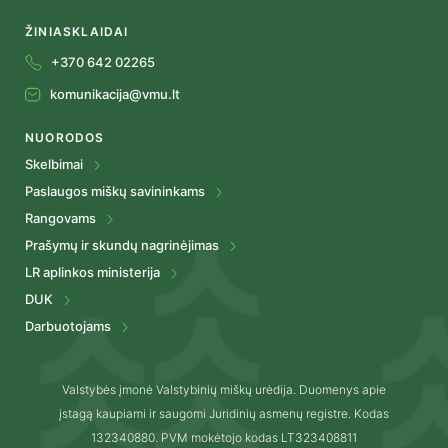
ŽINIASKLAIDAI
+370 642 02265
komunikacija@vmu.lt
NUORODOS
Skelbimai
Paslaugos miškų savininkams
Rangovams
Prašymų ir skundų nagrinėjimas
LR aplinkos ministerija
DUK
Darbuotojams
Valstybės įmonė Valstybinių miškų urėdija. Duomenys apie
įstagą kaupiami ir saugomi Juridinių asmenų registre. Kodas
132340880. PVM mokėtojo kodas LT323408811