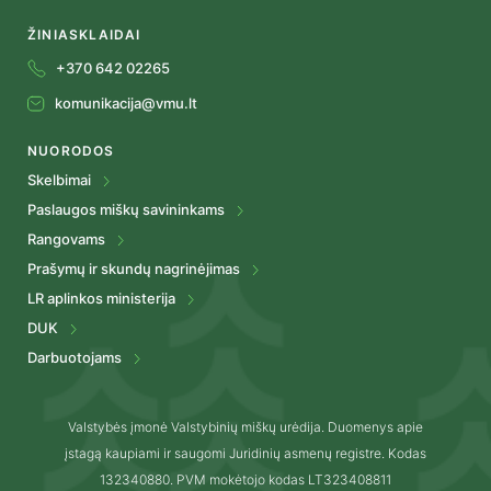
ŽINIASKLAIDAI
+370 642 02265
komunikacija@vmu.lt
NUORODOS
Skelbimai
Paslaugos miškų savininkams
Rangovams
Prašymų ir skundų nagrinėjimas
LR aplinkos ministerija
DUK
Darbuotojams
Valstybės įmonė Valstybinių miškų urėdija. Duomenys apie
įstagą kaupiami ir saugomi Juridinių asmenų registre. Kodas
132340880. PVM mokėtojo kodas LT323408811