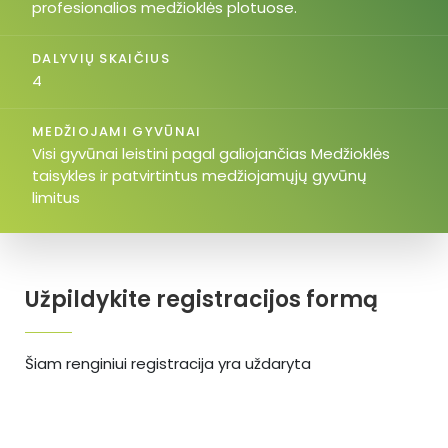
profesionalios medžioklės plotuose.
DALYVIŲ SKAIČIUS
4
MEDŽIOJAMI GYVŪNAI
Visi gyvūnai leistini pagal galiojančias Medžioklės
taisykles ir patvirtintus medžiojamųjų gyvūnų
limitus
Užpildykite registracijos formą
Šiam renginiui registracija yra uždaryta