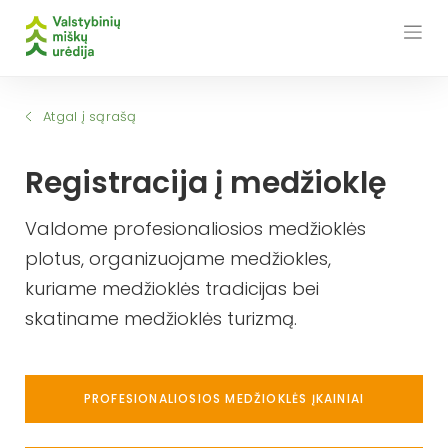
Skip
to
content
Atgal į sąrašą
Registracija į medžioklę
Valdome profesionaliosios medžioklės
plotus, organizuojame medžiokles,
kuriame medžioklės tradicijas bei
skatiname medžioklės turizmą.
PROFESIONALIOSIOS MEDŽIOKLĖS ĮKAINIAI